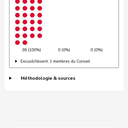
Grossen
Jürg
pvl
GL
BE
Grüter
Franz
UDC
V
LU
Gschwind
Jean-Paul
Centre
M-E
JU
Niklaus-
Gugger
PEV
M-E
ZH
Samuel
38 (100%)
0 (0%)
0 (0%)
Guggisberg
Lars
UDC
V
BE
Excusé/Absent: 1 membres du Conseil
Gutjahr
Diana
UDC
V
TG
Méthodologie & sources
Gysi
Barbara
PSS
S
SG
VERT-
Gysin
Greta
G
TI
E-S
Haab
Martin
UDC
V
ZH