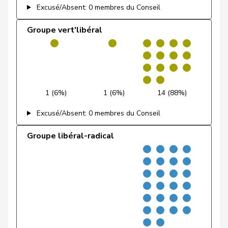
Fehlmann
Laurence
PSS
S
GE
Excusé/Absent: 0 membres du Conseil
Rielle
Groupe vert'libéral
Feller
Olivier
PLR
RL
VD
Feri
Yvonne
PSS
S
AG
Fiala
Doris
PLR
RL
ZH
1 (6%)
1 (6%)
14 (88%)
Fischer
Benjamin
UDC
V
ZH
Excusé/Absent: 0 membres du Conseil
Fischer
Roland
pvl
GL
LU
Groupe libéral-radical
VERT-
Fivaz
Fabien
G
NE
E-S
Flach
Beat
pvl
GL
AG
Fluri
Kurt
PLR
RL
SO
Pierre-