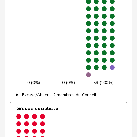
Glarner
Andreas
UDC
V
AG
VERT-
Glättli
Balthasar
G
ZH
E-S
Gmür
Alois
Centre
M-E
SZ
Gössi
Petra
PLR
RL
SZ
Götte
Michael
UDC
V
SG
0 (0%)
0 (0%)
53 (100%)
Graber
Michael
UDC
V
VS
Excusé/Absent: 2 membres du Conseil
Graf-Litscher
Edith
PSS
S
TG
Groupe socialiste
Gredig
Corina
pvl
GL
ZH
Grin
Jean-Pierre
UDC
V
VD