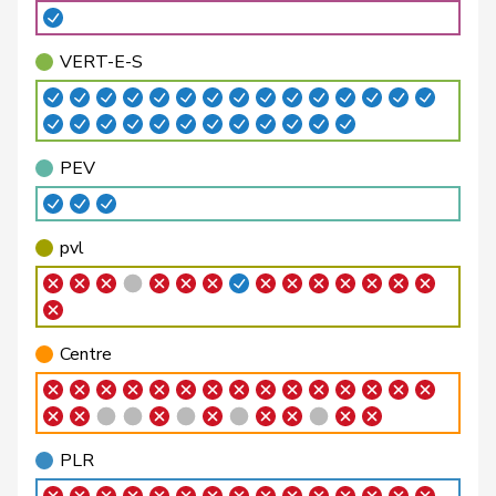
Bäumle
Martin
pvl
GL
ZH
VERT-E-S
Bellaiche
Judith
pvl
GL
ZH
Bendahan
Samuel
PSS
S
VD
PEV
Berthoud
Alexandre
PLR
RL
VD
Bertschy
Kathrin
pvl
GL
BE
pvl
Binder-Keller
Marianne
Centre
M-E
AG
Bircher
Martina
UDC
V
AG
Centre
Birrer-Heimo
Prisca
PSS
S
LU
Bläsi
Thomas
UDC
V
GE
PLR
Bourgeois
Jacques
PLR
RL
FR