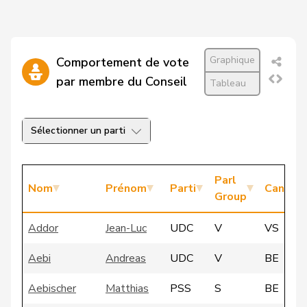
Graphique
Comportement de vote
par membre du Conseil
Tableau
Sélectionner un parti
Parl
Nom
Prénom
Parti
Canton
Group
Addor
Jean-Luc
UDC
V
VS
Aebi
Andreas
UDC
V
BE
Aebischer
Matthias
PSS
S
BE