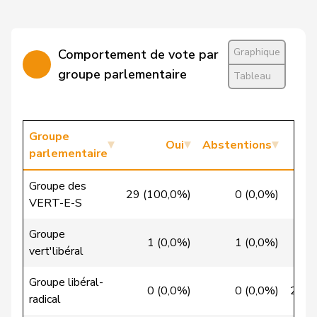
Candinas
Martin
Centre
M-E
GR
Graphique
Comportement de vote par
Cattaneo
Rocco
PLR
RL
TI
groupe parlementaire
Tableau
Christ
Katja
pvl
GL
BS
VERT-
Groupe
Clivaz
Christophe
G
VS
Oui
Abstentions
E-S
parlementaire
Cottier
Damien
PLR
RL
NE
Groupe des
29 (100,0%)
0 (0,0%)
0
VERT-E-S
Crottaz
Brigitte
PSS
S
VD
Groupe
Dandrès
Christian
PSS
S
GE
1 (0,0%)
1 (0,0%)
14
vert'libéral
de Courten
Thomas
UDC
V
BL
Groupe libéral-
0 (0,0%)
0 (0,0%)
26 (
radical
de la
Denis
PdT
G
NE