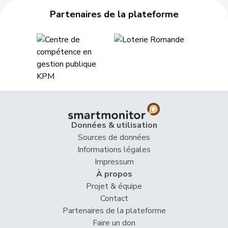
Heer
Alfred
UDC
V
ZH
Partenaires de la plateforme
Heimgartner
Stefanie
UDC
V
AG
Herzog
Verena
UDC
V
TG
Hess
Erich
UDC
V
BE
Hess
Lorenz
Centre
M-E
BE
Huber
Alois
UDC
V
AG
Données & utilisation
Sources de données
Hurni
Baptiste
PSS
S
NE
Informations légales
Hurter
Thomas
UDC
V
SH
Impressum
À propos
Imark
Christian
UDC
V
SO
Projet & équipe
Contact
VERT-
Partenaires de la plateforme
Imboden
Natalie
G
BE
E-S
Faire un don