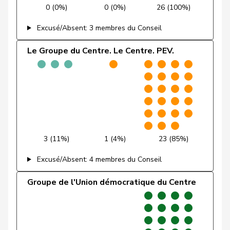
Fridez
PSS
S
JU
0 (0%)
0 (0%)
26 (100%)
Alain
Excusé/Absent: 3 membres du Conseil
Friedl
Claudia
PSS
S
SG
Le Groupe du Centre. Le Centre. PEV.
Funiciello
Tamara
PSS
S
BE
Gafner
Andreas
UDF
V
BE
Andrea
Geissbühler
UDC
V
BE
Martina
Giacometti
Anna
PLR
RL
GR
3 (11%)
1 (4%)
23 (85%)
Giezendanner
Benjamin
UDC
V
AG
Excusé/Absent: 4 membres du Conseil
VERT-
Groupe de l'Union démocratique du Centre
Girod
Bastien
G
ZH
E-S
Glanzmann-
Ida
Centre
M-E
LU
Hunkeler