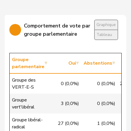
Knutti
Thomas
UDC
V
BE
Masshardt
Nadine
PSS
S
BE
Graphique
Comportement de vote par
groupe parlementaire
Tableau
Mettler
Melanie
pvl
GL
BE
Nause
Reto
Centre
M-E
BE
Groupe
Riem
Katja
Oui
UDC
Abstentions
V
BE
parlementaire
Rüegsegger
Hans Jörg
UDC
V
BE
Groupe des
0 (0,0%)
0 (0,0%)
22 (
VERT-E-S
VERT-
Trede
Aline
G
BE
E-S
Groupe
3 (0,0%)
0 (0,0%)
6
vert'libéral
Umbricht
Nadja
UDC
V
BE
Pieren
Groupe libéral-
27 (0,0%)
1 (0,0%)
0
radical
Wandfluh
Ernst
UDC
V
BE