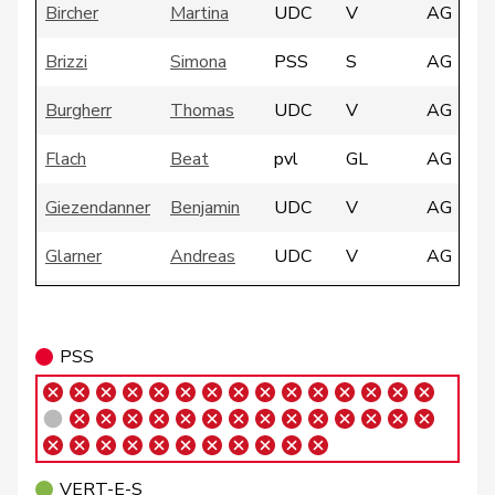
Bircher
Martina
UDC
V
AG
Brizzi
Simona
PSS
S
AG
Burgherr
Thomas
UDC
V
AG
Flach
Beat
pvl
GL
AG
Giezendanner
Benjamin
UDC
V
AG
Glarner
Andreas
UDC
V
AG
Heimgartner
Stefanie
UDC
V
AG
Huber
Alois
UDC
V
AG
PSS
Matthias
Jauslin
PLR
RL
AG
Samuel
VERT-
VERT-E-S
Kälin
Irène
G
AG