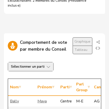
Excusé/Absent: 2 membres du Conseil (Président·e
inclus·e)
Graphique
Comportement de vote
par membre du Conseil
Tableau
Sélectionner un parti
Parl
Nom
Prénom
Parti
Canton
Group
Bally
Maya
Centre
M-E
AG