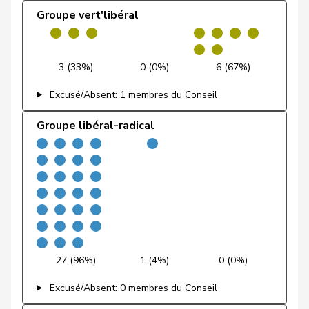
Elisabeth
Centre
M-E
BL
Schneiter
Groupe vert'libéral
Sollberger
Sandra
UDC
V
BL
3 (33%)
0 (0%)
6 (67%)
Christ
Katja
pvl
GL
BS
Excusé/Absent: 1 membres du Conseil
von
Patricia
PLR
RL
BS
Falkenstein
Groupe libéral-radical
Wyss
Sarah
PSS
S
BS
VERT-
Andrey
Gerhard
G
FR
E-S
Bulliard-
Christine
Centre
M-E
FR
Marbach
27 (96%)
1 (4%)
0 (0%)
Gobet
Nadine
PLR
RL
FR
Excusé/Absent: 0 membres du Conseil
Kolly
Nicolas
UDC
V
FR