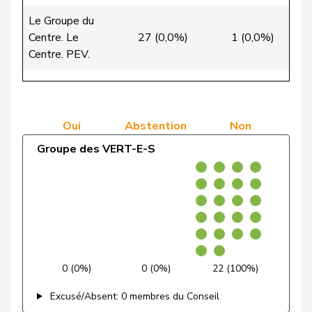
Le Groupe du
Wasserfallen
Christian
PLR
RL
BE
Centre. Le
27 (0,0%)
1 (0,0%)
3
Centre. PEV.
Zryd
Andrea
PSS
S
BE
Groupe de
Zybach
Ursula
PSS
S
BE
l'Union
67 (100,0%)
0 (0,0%)
0
VERT-
démocratique du
Brenzikofer
Florence
G
BL
Oui
Abstention
Non
E-S
Centre
Groupe des VERT-E-S
de Courten
Thomas
UDC
V
BL
Groupe
0 (0,0%)
0 (0,0%)
40 (
socialiste
Marti
Samira
PSS
S
BL
Nussbaumer
Eric
PSS
S
BL
0 (0%)
0 (0%)
22 (100%)
Schneeberger
Daniela
PLR
RL
BL
Excusé/Absent: 0 membres du Conseil
Schneider-