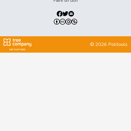
Docourt
Martine
PSS
S
NE
Faire un don
VERT-
Fivaz
Fabien
G
NE
E-S
Durrer-
Regina
Centre
M-E
NW
Knobel
© 2026 Politools
Rüegger
Monika
UDC
V
OW
Roland
Büchel
UDC
V
SG
Rino
Dobler
Marcel
PLR
RL
SG
Egger
Mike
UDC
V
SG
Friedl
Claudia
PSS
S
SG
Gartmann
Walter
UDC
V
SG