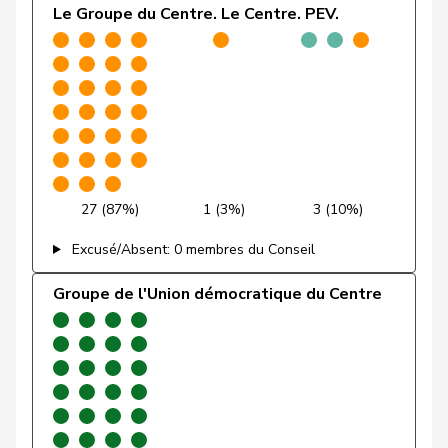
Le Groupe du Centre. Le Centre. PEV.
Pierre-
Page
UDC
V
FR
André
Piller Carrard
Valérie
PSS
S
FR
Roth
Marie-
Centre
M-E
FR
Pasquier
France
27 (87%)
1 (3%)
3 (10%)
Aellen
Cyril
PLR
RL
GE
Excusé/Absent: 0 membres du Conseil
Amaudruz
Céline
UDC
V
GE
Groupe de l'Union démocratique du Centre
Bläsi
Thomas
UDC
V
GE
Dandrès
Christian
PSS
S
GE
de
Simone
PLR
RL
GE
Montmollin