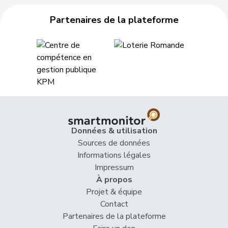
Müller
Leo
Centre
M-E
LU
Partenaires de la plateforme
Roth
David
PSS
S
LU
Schilliger
Peter
PLR
RL
LU
Thalmann-
Vroni
UDC
V
LU
Bieri
VERT-
Töngi
Michael
G
LU
E-S
Données & utilisation
Sources de données
Wismer-
Priska
Centre
M-E
LU
Informations légales
Felder
Impressum
À propos
Calame
Didier
UDC
V
NE
Projet & équipe
Contact
Cottier
Damien
PLR
RL
NE
Partenaires de la plateforme