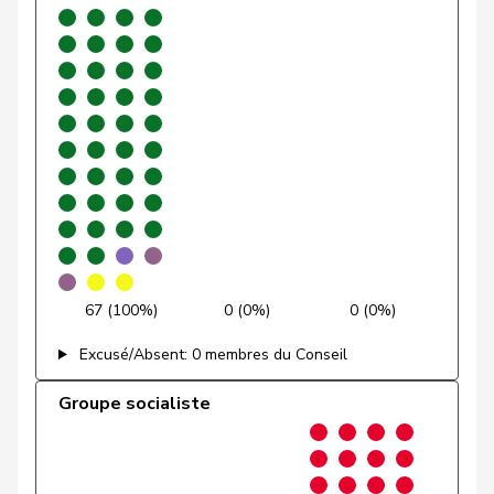
Fehlmann
Laurence
PSS
S
GE
Rielle
Golay
Roger
MCG
V
GE
Klopfenstein
VERT-
Delphine
G
GE
Broggini
E-S
Maitre
Vincent
Centre
M-E
GE
Revaz
Estelle
PSS
S
GE
Sormanni
Daniel
MCG
V
GE
67 (100%)
0 (0%)
0 (0%)
VERT-
Excusé/Absent: 0 membres du Conseil
Walder
Nicolas
G
GE
E-S
Groupe socialiste
Schnyder
Markus
UDC
V
GL
Candinas
Martin
Centre
M-E
GR