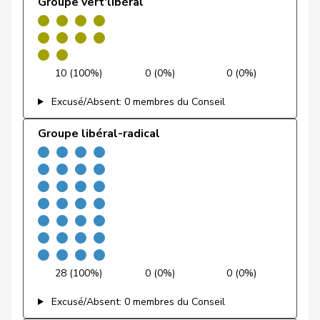
Groupe vert'libéral
Calame
Didier
UDC
V
NE
Blunschy
Dominik
Centre
M-E
SZ
10 (100%)
0 (0%)
0 (0%)
Schneider-
Elisabeth
Centre
M-E
BL
Excusé/Absent: 0 membres du Conseil
Schneiter
Groupe libéral-radical
Amoos
Emmanuel
PSS
S
VS
Nussbaumer
Eric
PSS
S
BL
Hess
Erich
UDC
V
BE
Vontobel
Erich
UDF
V
ZH
28 (100%)
0 (0%)
0 (0%)
Wandfluh
Ernst
UDC
V
BE
Excusé/Absent: 0 membres du Conseil
Revaz
Estelle
PSS
S
GE