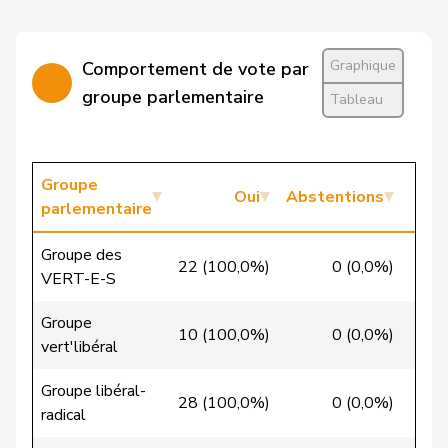
Imark
Christian
UDC
V
SO
Graphique
Comportement de vote par
Lohr
Christian
Centre
M-E
TG
groupe parlementaire
Tableau
Wasserfallen
Christian
PLR
RL
BE
VERT-
Badertscher
Groupe
Christine
G
BE
Oui
E-S
Abstentions
parlementaire
Bulliard-
Christine
Centre
M-E
FR
Groupe des
Marbach
22 (100,0%)
0 (0,0%)
0
VERT-E-S
Riner
Christoph
UDC
V
AG
Groupe
10 (100,0%)
0 (0,0%)
0
vert'libéral
VERT-
Clivaz
Christophe
G
VS
E-S
Groupe libéral-
28 (100,0%)
0 (0,0%)
0
radical
Friedl
Claudia
PSS
S
SG