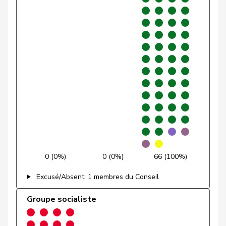
VERT-
Andrey
Gerhard
G
FR
E-S
Pfister
Gerhard
Centre
M-E
ZG
Fonio
Giorgio
Centre
M-E
TI
Rutz
Gregor
UDC
V
ZH
VERT-
Gysin
Greta
G
TI
E-S
Rüegsegger
Hans Jörg
UDC
V
BE
0 (0%)
0 (0%)
66 (100%)
Hans-
Excusé/Absent: 1 membres du Conseil
Portmann
PLR
RL
ZH
Peter
Groupe socialiste
Candan
Hasan
PSS
S
LU