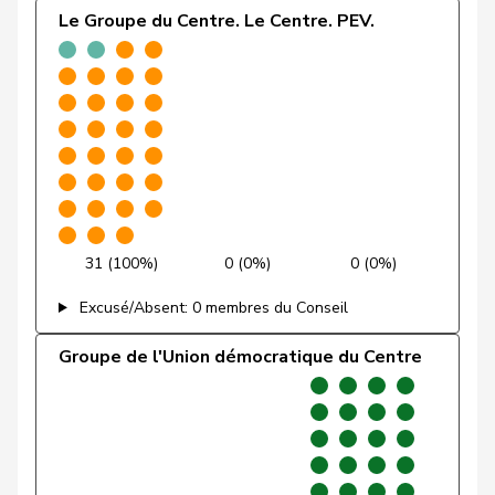
Le Groupe du Centre. Le Centre. PEV.
Molina
Fabian
PSS
S
ZH
VERT-
Fivaz
Fabien
G
NE
E-S
Rumy
Farah
PSS
S
SO
VERT-
Wettstein
Felix
G
SO
E-S
31 (100%)
0 (0%)
0 (0%)
VERT-
Brenzikofer
Florence
G
BL
E-S
Excusé/Absent: 0 membres du Conseil
Grüter
Franz
UDC
V
LU
Groupe de l'Union démocratique du Centre
VERT-
Ryser
Franziska
G
SG
E-S
Suter
Gabriela
PSS
S
AG