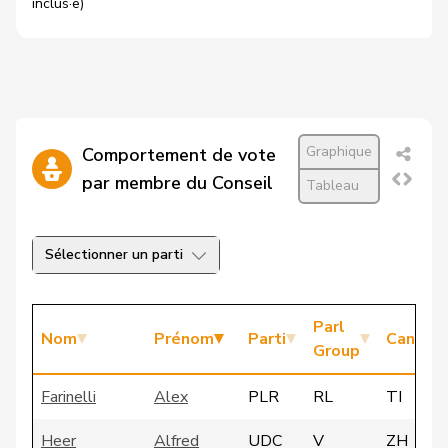
inclus·e)
Graphique
Comportement de vote
par membre du Conseil
Tableau
Sélectionner un parti
Parl
Nom
Prénom
Parti
Canton
Group
Farinelli
Alex
PLR
RL
TI
Heer
Alfred
UDC
V
ZH