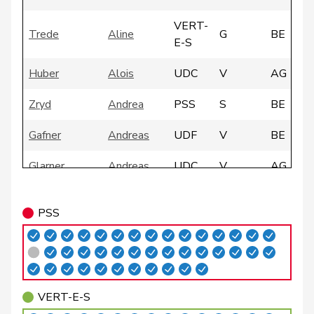
VERT-
Trede
Aline
G
BE
E-S
Huber
Alois
UDC
V
AG
Zryd
Andrea
PSS
S
BE
Gafner
Andreas
UDF
V
BE
Glarner
Andreas
UDC
V
AG
Meier
Andreas
Centre
M-E
AG
PSS
Silberschmidt
Andri
PLR
RL
ZH
Giacometti
Anna
PLR
RL
GR
Rosenwasser
Anna
PSS
S
ZH
VERT-E-S