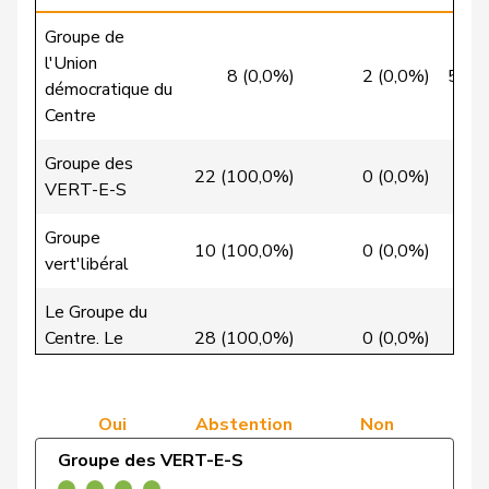
VERT-
Clivaz
Christophe
G
VS
E-S
Groupe de
l'Union
8 (0,0%)
2 (0,0%)
56 (
Cottier
Damien
PLR
RL
NE
démocratique du
Centre
Crottaz
Brigitte
PSS
S
VD
Groupe des
Dandrès
Christian
PSS
S
GE
22 (100,0%)
0 (0,0%)
0 (
VERT-E-S
de Courten
Thomas
UDC
V
BL
Groupe
10 (100,0%)
0 (0,0%)
0 (
vert'libéral
de
Simone
PLR
RL
GE
Montmollin
Le Groupe du
Centre. Le
28 (100,0%)
0 (0,0%)
0 (
de Quattro
Jacqueline
PLR
RL
VD
Centre. PEV.
Dettling
Marcel
UDC
V
SZ
Groupe libéral-
Oui
Abstention
Non
25 (100,0%)
0 (0,0%)
0 (
radical
De Ventura
Linda
PSS
S
SH
Groupe des VERT-E-S
Groupe