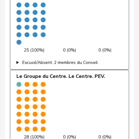
Fivaz
Fabien
G
NE
E-S
Flach
Beat
pvl
GL
AG
Fonio
Giorgio
Centre
M-E
TI
Freymond
Sylvain
UDC
V
VD
25 (100%)
0 (0%)
0 (0%)
Pierre-
Excusé/Absent: 2 membres du Conseil
Fridez
PSS
S
JU
Alain
Le Groupe du Centre. Le Centre. PEV.
Friedl
Claudia
PSS
S
SG
Funiciello
Tamara
PSS
S
BE
Gafner
Andreas
UDF
V
BE
Gaillard
Benoît
PSS
S
VD
Gartmann
Walter
UDC
V
SG
28 (100%)
0 (0%)
0 (0%)