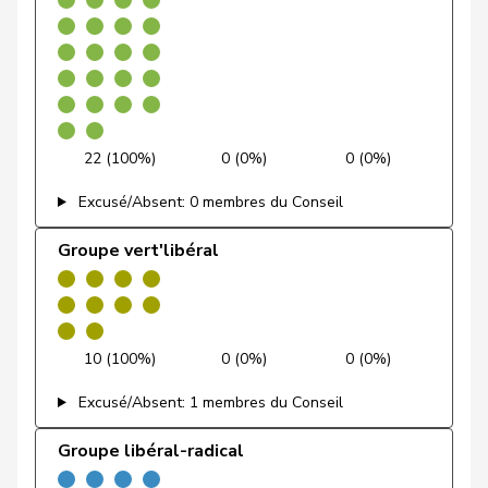
Dobler
Marcel
PLR
RL
SG
40 (100,0%)
0 (0,0%)
0 (
socialiste
Docourt
Martine
PSS
S
NE
Durrer-
Regina
Centre
M-E
NW
Knobel
22 (100%)
0 (0%)
0 (0%)
Egger
Mike
UDC
V
SG
Excusé/Absent: 0 membres du Conseil
Farinelli
Alex
PLR
RL
TI
Groupe vert'libéral
Fehlmann
Laurence
PSS
S
GE
Rielle
Fehr Düsel
Nina
UDC
V
ZH
10 (100%)
0 (0%)
0 (0%)
Feller
Olivier
PLR
RL
VD
Excusé/Absent: 1 membres du Conseil
Fischer
Benjamin
UDC
V
ZH
Groupe libéral-radical
VERT-