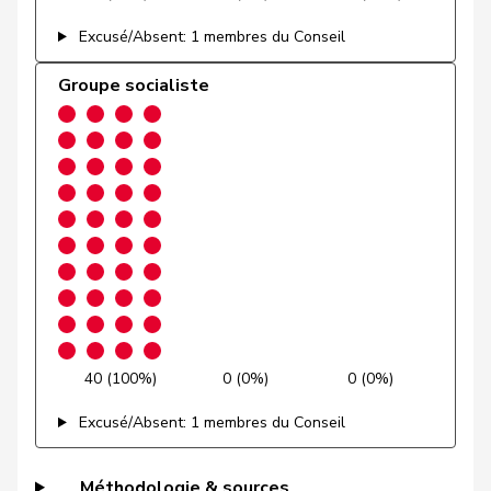
Graber
Michael
UDC
V
VS
Excusé/Absent: 1 membres du Conseil
Gredig
Corina
pvl
GL
ZH
Groupe socialiste
Grossen
Jürg
pvl
GL
BE
Grüter
Franz
UDC
V
LU
Niklaus-
Gugger
PEV
M-E
ZH
Samuel
Guggisberg
Lars
UDC
V
BE
Gutjahr
Diana
UDC
V
TG
Gysi
Barbara
PSS
S
SG
40 (100%)
0 (0%)
0 (0%)
VERT-
Excusé/Absent: 1 membres du Conseil
Gysin
Greta
G
TI
E-S
Méthodologie & sources