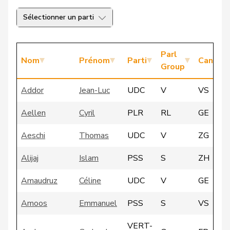
Sélectionner un parti
Parl
Nom
Prénom
Parti
Canton
Group
Addor
Jean-Luc
UDC
V
VS
Aellen
Cyril
PLR
RL
GE
Aeschi
Thomas
UDC
V
ZG
Alijaj
Islam
PSS
S
ZH
Amaudruz
Céline
UDC
V
GE
Amoos
Emmanuel
PSS
S
VS
VERT-