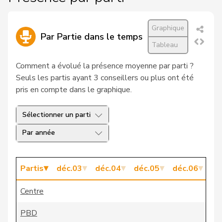
28
Hurter
Thomas
UDC
SH
Graphique
Par Partie dans le temps
Matthias
29
Jauslin
pvl
AG
Tableau
Samuel
Comment a évolué la présence moyenne par parti ?
30
Kaufmann
Pius
Centre
LU
Seuls les partis ayant 3 conseillers ou plus ont été
pris en compte dans le graphique.
31
Knutti
Thomas
UDC
BE
Sélectionner un parti
32
Locher
Miriam
PSS
BL
Par année
33
Nicolet
Jacques
UDC
VD
Pierre-
34
Page
UDC
FR
Partis
déc.03
déc.04
déc.05
déc.06
dé
André
Centre
VERT-
35
Prelicz-Huber
Katharina
ZH
E-S
PBD