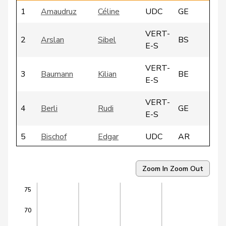
1
Amaudruz
Céline
UDC
GE
VERT-
2
Arslan
Sibel
BS
E-S
VERT-
3
Baumann
Kilian
BE
E-S
VERT-
4
Berli
Rudi
GE
E-S
5
Bischof
Edgar
UDC
AR
6
Brizzi
Simona
PSS
AG
Zoom In
Zoom Out
7
Bullakaj
Arbër
PSS
SG
75
8
Bürgi
Roman
UDC
SZ
70
9
Candan
Hasan
PSS
LU