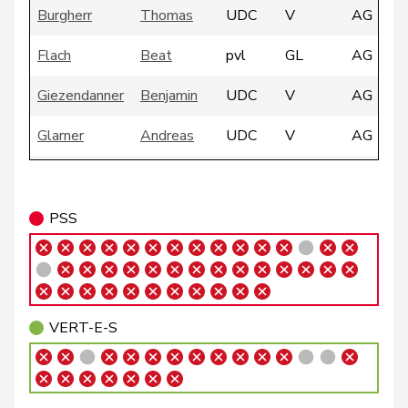
Burgherr
Thomas
UDC
V
AG
Flach
Beat
pvl
GL
AG
Giezendanner
Benjamin
UDC
V
AG
Glarner
Andreas
UDC
V
AG
Heimgartner
Stefanie
UDC
V
AG
Huber
Alois
UDC
V
AG
PSS
Matthias
Jauslin
PLR
RL
AG
Samuel
VERT-
VERT-E-S
Kälin
Irène
G
AG
E-S
Meier
Andreas
Centre
M-E
AG