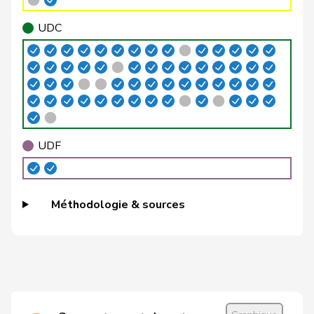
Bertschy
Kathrin
pvl
GL
BE
UDC
Bühler
Manfred
UDC
V
BE
Funiciello
Tamara
PSS
S
BE
Gafner
Andreas
UDF
V
BE
Grossen
Jürg
pvl
GL
BE
UDF
Guggisberg
Lars
UDC
V
BE
Hess
Erich
UDC
V
BE
Méthodologie & sources
Hess
Lorenz
Centre
M-E
BE
Jost
Marc
PEV
M-E
BE
Knutti
Thomas
UDC
V
BE