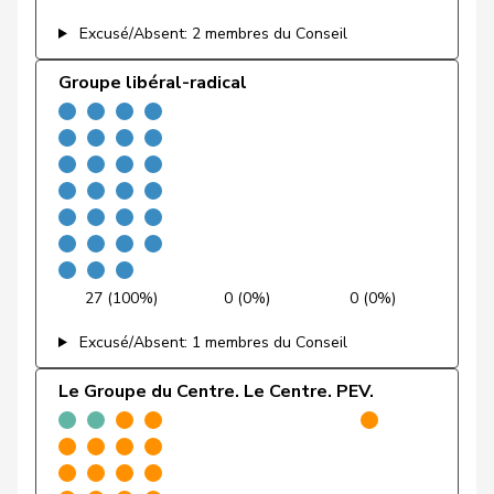
Christ
Katja
pvl
GL
BS
Excusé/Absent: 2 membres du Conseil
von
Patricia
PLR
RL
BS
Groupe libéral-radical
Falkenstein
Wyss
Sarah
PSS
S
BS
VERT-
Andrey
Gerhard
G
FR
E-S
Bulliard-
Christine
Centre
M-E
FR
Marbach
27 (100%)
0 (0%)
0 (0%)
Gobet
Nadine
PLR
RL
FR
Excusé/Absent: 1 membres du Conseil
Kolly
Nicolas
UDC
V
FR
Le Groupe du Centre. Le Centre. PEV.
Pierre-
Page
UDC
V
FR
André