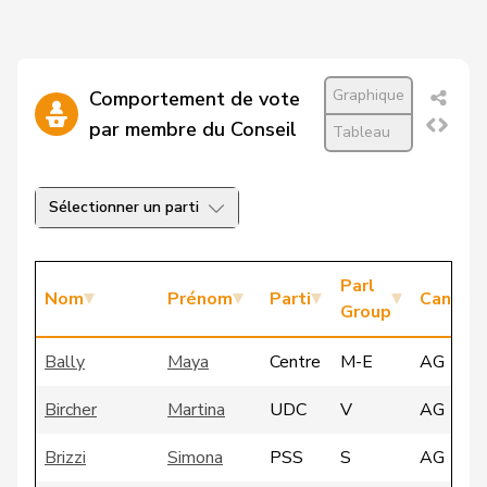
Graphique
Comportement de vote
par membre du Conseil
Tableau
Sélectionner un parti
Parl
Nom
Prénom
Parti
Canton
Group
Bally
Maya
Centre
M-E
AG
Bircher
Martina
UDC
V
AG
Brizzi
Simona
PSS
S
AG