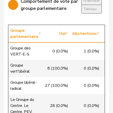
Masshardt
Nadine
PSS
S
BE
Graphique
Comportement de vote par
groupe parlementaire
Tableau
Mettler
Melanie
pvl
GL
BE
Nause
Reto
Centre
M-E
BE
Groupe
Riem
Katja
Oui
UDC
Abstentions
V
BE
parlementaire
Rüegsegger
Hans Jörg
UDC
V
BE
Groupe des
0 (0,0%)
1 (0,0%)
19
VERT-E-S
VERT-
Trede
Aline
G
BE
E-S
Groupe
8 (100,0%)
0 (0,0%)
0
vert'libéral
Umbricht
Nadja
UDC
V
BE
Pieren
Groupe libéral-
27 (100,0%)
0 (0,0%)
0
radical
Wandfluh
Ernst
UDC
V
BE
Le Groupe du
Wasserfallen
Christian
PLR
RL
BE
Centre. Le
28 (0,0%)
0 (0,0%)
1
Centre. PEV.
Zryd
Andrea
PSS
S
BE