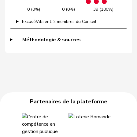
0 (0%)
0 (0%)
39 (100%)
Martullo-
Magdalena
UDC
V
GR
Blocher
Excusé/Absent: 2 membres du Conseil
Pult
Jon
PSS
S
GR
Méthodologie & sources
Pierre-
Fridez
PSS
S
JU
Alain
Stettler
Thomas
UDC
V
JU
Candan
Hasan
PSS
S
LU
Grüter
Franz
UDC
V
LU
Partenaires de la plateforme
Kaufmann
Pius
Centre
M-E
LU
Müller
Leo
Centre
M-E
LU
Roth
David
PSS
S
LU