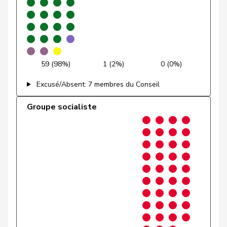
Klopfenstein
VERT-
Delphine
G
GE
Broggini
E-S
Maitre
Vincent
Centre
M-E
GE
59 (98%)
1 (2%)
0 (0%)
Revaz
Estelle
PSS
S
GE
Excusé/Absent: 7 membres du Conseil
Sormanni
Daniel
MCG
V
GE
Groupe socialiste
VERT-
Walder
Nicolas
G
GE
E-S
Schnyder
Markus
UDC
V
GL
Candinas
Martin
Centre
M-E
GR
Giacometti
Anna
PLR
RL
GR
Hug
Roman
UDC
V
GR