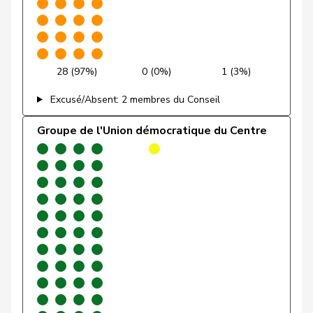
Piller Carrard
Valérie
PSS
S
FR
Roth
Marie-
Centre
M-E
FR
Pasquier
France
28 (97%)
0 (0%)
1 (3%)
Aellen
Cyril
PLR
RL
GE
Excusé/Absent: 2 membres du Conseil
Amaudruz
Céline
UDC
V
GE
Groupe de l'Union démocratique du Centre
Bläsi
Thomas
UDC
V
GE
Dandrès
Christian
PSS
S
GE
de
Simone
PLR
RL
GE
Montmollin
Fehlmann
Laurence
PSS
S
GE
Rielle
Golay
Roger
MCG
V
GE