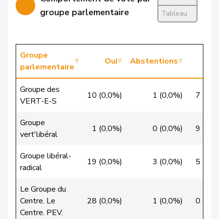
Calame
Didier
UDC
V
NE
groupe parlementaire
Tableau
Candan
Hasan
PSS
S
LU
Candinas
Martin
Centre
M-E
GR
Groupe
Oui
Abstentions
No
parlementaire
Chappuis
Isabelle
Centre
M-E
VD
Groupe des
10 (0,0%)
1 (0,0%)
7 (0,0
Christ
Katja
pvl
GL
BS
VERT-E-S
VERT-
Groupe
Clivaz
Christophe
G
VS
1 (0,0%)
0 (0,0%)
9 (0,0
E-S
vert'libéral
Cottier
Damien
PLR
RL
NE
Groupe libéral-
19 (0,0%)
3 (0,0%)
5 (0,0
radical
Crottaz
Brigitte
PSS
S
VD
Le Groupe du
Dandrès
Christian
PSS
S
GE
Centre. Le
28 (0,0%)
1 (0,0%)
0 (0,0
Centre. PEV.
de Courten
Thomas
UDC
V
BL