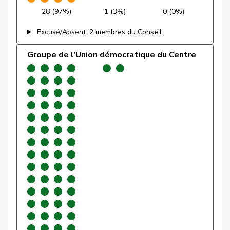
Alain
28 (97%)
1 (3%)
0 (0%)
Friedl
Claudia
PSS
S
SG
Excusé/Absent: 2 membres du Conseil
Funiciello
Tamara
PSS
S
BE
Groupe de l'Union démocratique du Centre
Gafner
Andreas
UDF
V
BE
Gartmann
Walter
UDC
V
SG
Giacometti
Anna
PLR
RL
GR
Gianini
Simone
PLR
RL
TI
Giezendanner
Benjamin
UDC
V
AG
Glarner
Andreas
UDC
V
AG
VERT-
Glättli
Balthasar
G
ZH
E-S