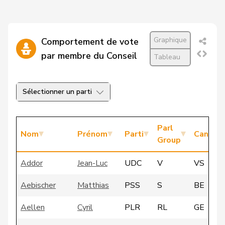
Graphique
Comportement de vote
par membre du Conseil
Tableau
Sélectionner un parti
Parl
Nom
Prénom
Parti
Canton
Group
Addor
Jean-Luc
UDC
V
VS
Aebischer
Matthias
PSS
S
BE
Aellen
Cyril
PLR
RL
GE