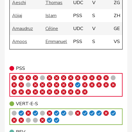
Aeschi
Thomas
UDC
V
ZG
Alijaj
Islam
PSS
S
ZH
Amaudruz
Céline
UDC
V
GE
Amoos
Emmanuel
PSS
S
VS
VERT-
Andrey
Gerhard
G
FR
E-S
PSS
VERT-
Badertscher
Christine
G
BE
E-S
Badran
Jacqueline
PSS
S
ZH
VERT-E-S
Bally
Maya
Centre
M-E
AG
Balmer
Bettina
PLR
RL
ZH