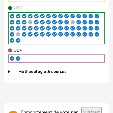
VERT-
Brenzikofer
Florence
G
BL
E-S
UDC
Brizzi
Simona
PSS
S
AG
Roland
Büchel
UDC
V
SG
Rino
Buffat
Michaël
UDC
V
VD
UDF
Bühler
Manfred
UDC
V
BE
Bulliard-
Christine
Centre
M-E
FR
Méthodologie & sources
Marbach
Burgherr
Thomas
UDC
V
AG
Bürgi
Roman
UDC
V
SZ
Bürgin
Yvonne
Centre
M-E
ZH
Graphique
Comportement de vote par