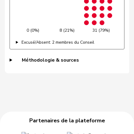
Gysi
Barbara
PSS
S
SG
Jaccoud
Jessica
PSS
S
VD
0 (0%)
8 (21%)
31 (79%)
Marti
Min Li
PSS
S
ZH
Excusé/Absent: 2 membres du Conseil
Marti
Samira
PSS
S
BL
Méthodologie & sources
Masshardt
Nadine
PSS
S
BE
Meyer
Mattea
PSS
S
ZH
Molina
Fabian
PSS
S
ZH
Nussbaumer
Eric
PSS
S
BL
Piller Carrard
Valérie
PSS
S
FR
Partenaires de la plateforme
Pult
Jon
PSS
S
GR