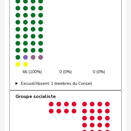
Crottaz
Brigitte
PSS
S
VD
Dandrès
Christian
PSS
S
GE
De Ventura
Linda
PSS
S
SH
Docourt
Martine
PSS
S
NE
Fehlmann
Laurence
PSS
S
GE
Rielle
66 (100%)
0 (0%)
0 (0%)
Pierre-
Excusé/Absent: 1 membres du Conseil
Fridez
PSS
S
JU
Alain
Groupe socialiste
Friedl
Claudia
PSS
S
SG
Funiciello
Tamara
PSS
S
BE
Gaillard
Benoît
PSS
S
VD