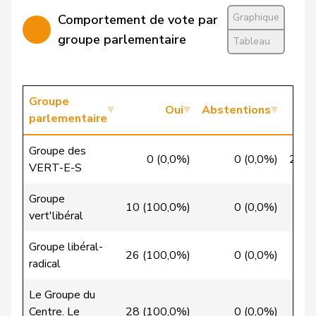
Quadri
Lorenzo
Lega
V
TI
Graphique
Comportement de vote par
Golay
Roger
MCG
V
GE
groupe parlementaire
Tableau
Sormanni
Daniel
MCG
V
GE
Niklaus-
Groupe
Gugger
PEV
M-E
ZH
Oui
Abstentions
Samuel
parlementaire
Jost
Marc
PEV
M-E
BE
Groupe des
0 (0,0%)
0 (0,0%)
22 (
VERT-E-S
Aellen
Cyril
PLR
RL
GE
Groupe
10 (100,0%)
0 (0,0%)
0
Balmer
Bettina
PLR
RL
ZH
vert'libéral
Cottier
Damien
PLR
RL
NE
Groupe libéral-
26 (100,0%)
0 (0,0%)
0
radical
de
Simone
PLR
RL
GE
Montmollin
Le Groupe du
Centre. Le
28 (100,0%)
0 (0,0%)
0