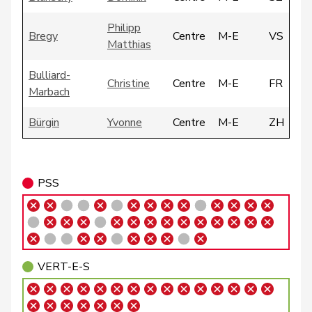
Philipp
Bregy
Centre
M-E
VS
Matthias
Bulliard-
Christine
Centre
M-E
FR
Marbach
Bürgin
Yvonne
Centre
M-E
ZH
Candinas
Martin
Centre
M-E
GR
PSS
Chappuis
Isabelle
Centre
M-E
VD
Durrer-
Regina
Centre
M-E
NW
Knobel
Fonio
Giorgio
Centre
M-E
TI
VERT-E-S
Hess
Lorenz
Centre
M-E
BE