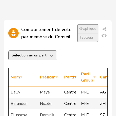
Graphique
Comportement de vote
par membre du Conseil
Tableau
Sélectionner un parti
Parl
Nom
Prénom
Parti
Canton
Group
Bally
Maya
Centre
M-E
AG
Barandun
Nicole
Centre
M-E
ZH
Blunschy
Dominik
Centre
M-E
SZ