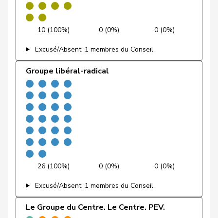
Riniker
Maja
PLR
RL
AG
10 (100%)
0 (0%)
0 (0%)
Ruch
Daniel
PLR
RL
VD
Excusé/Absent: 1 membres du Conseil
Sauter
Regine
PLR
RL
ZH
Groupe libéral-radical
Schilliger
Peter
PLR
RL
LU
Schneeberger
Daniela
PLR
RL
BL
Silberschmidt
Andri
PLR
RL
ZH
Theiler
Heinz
PLR
RL
SZ
26 (100%)
0 (0%)
0 (0%)
Vietze
Kris
PLR
RL
TG
Excusé/Absent: 1 membres du Conseil
Vincenz-
Susanne
PLR
RL
SG
Stauffacher
Le Groupe du Centre. Le Centre. PEV.