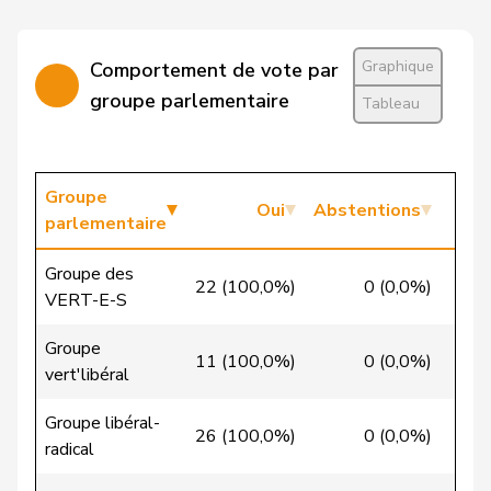
Calame
Didier
UDC
V
NE
Candan
Hasan
PSS
S
LU
Graphique
Comportement de vote par
Candinas
Martin
Centre
M-E
GR
groupe parlementaire
Tableau
Chappuis
Isabelle
Centre
M-E
VD
VERT-
Groupe
Chollet
Clarence
G
NE
Oui
Abstentions
E-S
parlementaire
Christ
Katja
pvl
GL
BS
Groupe des
22 (100,0%)
0 (0,0%)
0
VERT-E-S
VERT-
Clivaz
Christophe
G
VS
E-S
Groupe
11 (100,0%)
0 (0,0%)
0
vert'libéral
Cottier
Damien
PLR
RL
NE
Groupe libéral-
26 (100,0%)
0 (0,0%)
0
Crottaz
Brigitte
PSS
S
VD
radical
Dandrès
Christian
PSS
S
GE