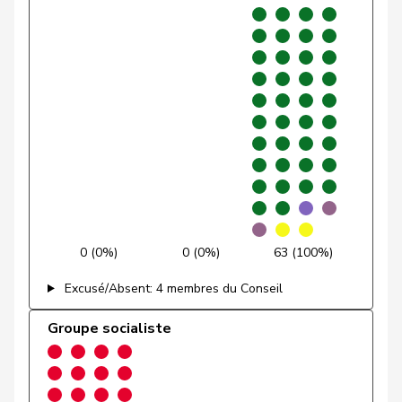
E-S
Glur
Christian
UDC
V
AG
Gobet
Nadine
PLR
RL
FR
Golay
Roger
MCG
V
GE
Götte
Michael
UDC
V
SG
Graber
Michael
UDC
V
VS
Gredig
Corina
pvl
GL
ZH
0 (0%)
0 (0%)
63 (100%)
Grossen
Jürg
pvl
GL
BE
Excusé/Absent: 4 membres du Conseil
Grüter
Franz
UDC
V
LU
Groupe socialiste
Niklaus-
Gugger
PEV
M-E
ZH
Samuel