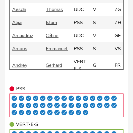
Aeschi
Thomas
UDC
V
ZG
Alijaj
Islam
PSS
S
ZH
Amaudruz
Céline
UDC
V
GE
Amoos
Emmanuel
PSS
S
VS
VERT-
Andrey
Gerhard
G
FR
E-S
VERT-
Badertscher
Christine
G
BE
PSS
E-S
Badran
Jacqueline
PSS
S
ZH
Bally
Maya
Centre
M-E
AG
VERT-E-S
Balmer
Bettina
PLR
RL
ZH