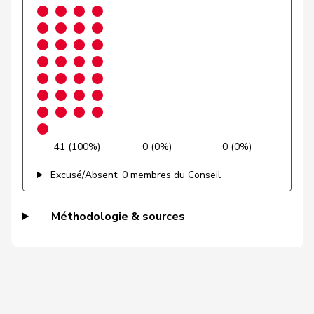
Guggisberg
Lars
UDC
V
BE
Gutjahr
Diana
UDC
V
TG
Gysi
Barbara
PSS
S
SG
VERT-
Gysin
Greta
G
TI
E-S
41 (100%)
0 (0%)
0 (0%)
Haab
Martin
UDC
V
ZH
Excusé/Absent: 0 membres du Conseil
Hässig
Patrick
pvl
GL
ZH
Heer
Alfred
UDC
V
ZH
Méthodologie & sources
Heimgartner
Stefanie
UDC
V
AG
Hess
Erich
UDC
V
BE
Hess
Lorenz
Centre
M-E
BE