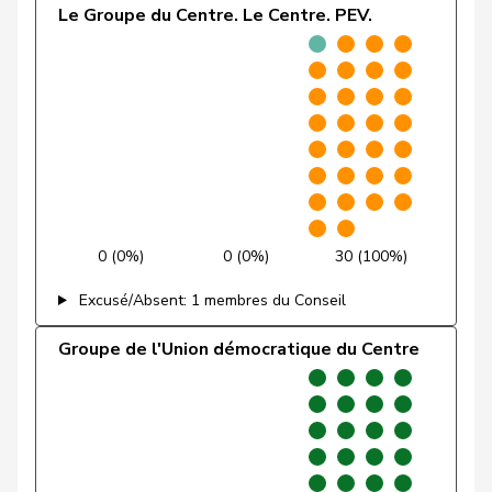
Le Groupe du Centre. Le Centre. PEV.
Friedl
Claudia
PSS
S
SG
Funiciello
Tamara
PSS
S
BE
Gafner
Andreas
UDF
V
BE
Gaillard
Benoît
PSS
S
VD
Gartmann
Walter
UDC
V
SG
0 (0%)
0 (0%)
30 (100%)
Giacometti
Anna
PLR
RL
GR
Excusé/Absent: 1 membres du Conseil
Gianini
Simone
PLR
RL
TI
Groupe de l'Union démocratique du Centre
Giezendanner
Benjamin
UDC
V
AG
Glarner
Andreas
UDC
V
AG
VERT-
Glättli
Balthasar
G
ZH