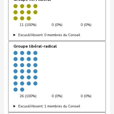
Farinelli
Alex
PLR
RL
TI
Fehlmann
Laurence
PSS
S
GE
11 (100%)
0 (0%)
0 (0%)
Rielle
Excusé/Absent: 0 membres du Conseil
Fehr Düsel
Nina
UDC
V
ZH
Groupe libéral-radical
Feller
Olivier
PLR
RL
VD
Fischer
Benjamin
UDC
V
ZH
Flach
Beat
pvl
GL
AG
Fonio
Giorgio
Centre
M-E
TI
Freymond
Sylvain
UDC
V
VD
26 (100%)
0 (0%)
0 (0%)
Pierre-
Excusé/Absent: 1 membres du Conseil
Fridez
PSS
S
JU
Alain