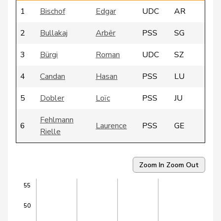
1
Bischof
Edgar
UDC
AR
2
Bullakaj
Arbër
PSS
SG
3
Bürgi
Roman
UDC
SZ
4
Candan
Hasan
PSS
LU
5
Dobler
Loïc
PSS
JU
Fehlmann
6
Laurence
PSS
GE
Rielle
7
Friedl
Claudia
PSS
SG
Zoom In
Zoom Out
VERT-
8
Gantenbein
Laura
SO
55
E-S
50
9
Gartmann
Walter
UDC
SG