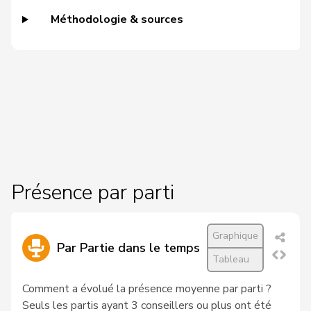
19
Gianini
Simone
PLR
TI
Méthodologie & sources
Pierre-
20
Page
UDC
FR
André
21
Schaffner
Barbara
pvl
ZH
VERT-
22
Schlatter
Marionna
ZH
E-S
23
Schneeberger
Daniela
PLR
BL
Présence par parti
24
Tschopp
Jean
PSS
VD
von
25
Patricia
PLR
BS
Graphique
Falkenstein
Par Partie dans le temps
Tableau
26
Wyssmann
Rémy
UDC
SO
Comment a évolué la présence moyenne par parti ?
VERT-
Seuls les partis ayant 3 conseillers ou plus ont été