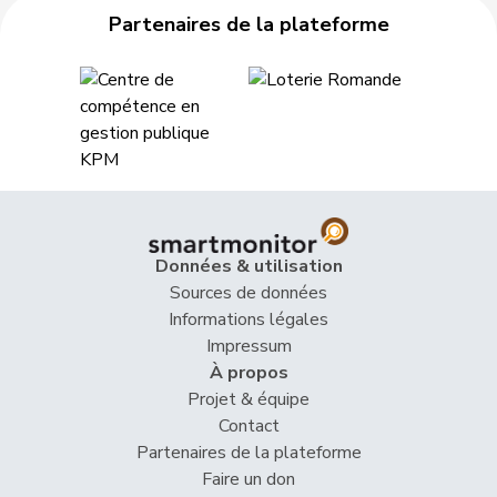
Partenaires de la plateforme
53
Cottier
Damien
PLR
NE
54
Fonio
Giorgio
Centre
TI
55
Glur
Christian
UDC
AG
56
Hess
Erich
UDC
BE
57
Knutti
Thomas
UDC
BE
Données & utilisation
58
Schaffner
Barbara
pvl
ZH
Sources de données
Informations légales
59
Schnyder
Markus
UDC
GL
Impressum
À propos
Vincenz-
60
Susanne
PLR
SG
Projet & équipe
Stauffacher
Contact
61
Wehrli
Laurent
PLR
VD
Partenaires de la plateforme
Faire un don