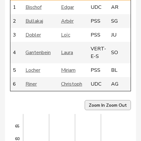
1
Bischof
Edgar
UDC
AR
2
Bullakaj
Arbër
PSS
SG
3
Dobler
Loïc
PSS
JU
VERT-
4
Gantenbein
Laura
SO
E-S
5
Locher
Miriam
PSS
BL
6
Riner
Christoph
UDC
AG
VERT-
7
Arslan
Sibel
BS
E-S
Zoom In
Zoom Out
8
Candan
Hasan
PSS
LU
65
9
Dandrès
Christian
PSS
GE
60