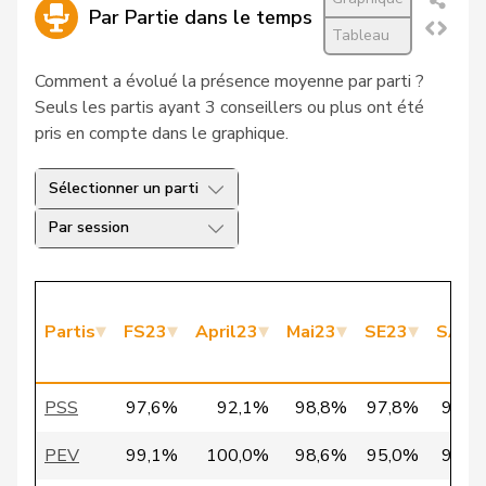
27
Christ
Katja
pvl
BS
Par Partie dans le temps
Tableau
28
Jaccoud
Jessica
PSS
VD
Comment a évolué la présence moyenne par parti ?
Seuls les partis ayant 3 conseillers ou plus ont été
29
Schläfli
Nina
PSS
TG
pris en compte dans le graphique.
VERT-
30
Schlatter
Marionna
ZH
E-S
Sélectionner un parti
Par session
31
Vietze
Kris
PLR
TG
32
Vontobel
Erich
UDF
ZH
33
Bürgi
Roman
UDC
SZ
Partis
FS23
April23
Mai23
SE23
SA23
VERT-
34
Clivaz
Christophe
VS
E-S
PSS
97,6%
92,1%
98,8%
97,8%
97,5
VERT-
PEV
99,1%
100,0%
98,6%
95,0%
96,0
35
Fivaz
Fabien
NE
E-S