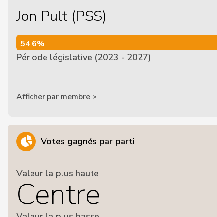
Jon Pult (PSS)
54,6%
54,6%
Période législative (2023 - 2027)
Afficher par membre >
Votes gagnés par parti
Valeur la plus haute
Centre
Valeur la plus basse