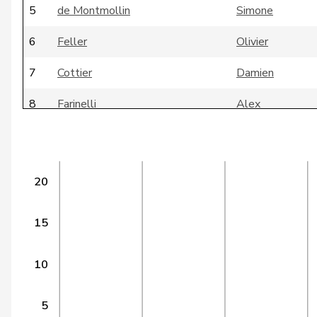
5
de Montmollin
Simone
6
Feller
Olivier
7
Cottier
Damien
8
Farinelli
Alex
9
Riniker
Maja
10
Schneeberger
Daniela
20
11
Gobet
Nadine
15
12
Giacometti
Anna
13
Meier
Andreas
10
14
Kaufmann
Pius
5