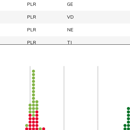
PLR
GE
PLR
VD
PLR
NE
PLR
TI
PLR
AG
PLR
BL
PLR
FR
PLR
GR
Centre
AG
Centre
LU