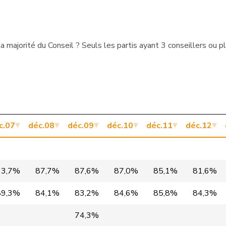
Centre
GR
PLR
ZH
majorité du Conseil ? Seuls les partis ayant 3 conseillers ou p
PLR
SG
PLR
ZH
PLR
GE
c.07
déc.08
déc.09
déc.10
déc.11
déc.12
PLR
ZH
Centre
SG
93,7%
87,7%
87,6%
87,0%
85,1%
81,6%
PLR
ZH
89,3%
84,1%
83,2%
84,6%
85,8%
84,3%
Centre
AG
74,3%
s
Centre
VS