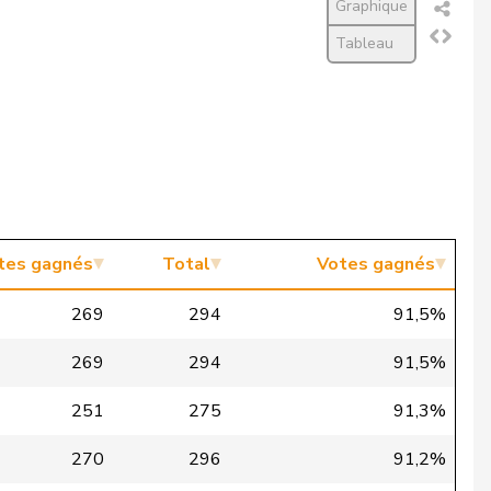
Graphique
Tableau
tes gagnés
Total
Votes gagnés
269
294
91,5%
269
294
91,5%
251
275
91,3%
270
296
91,2%