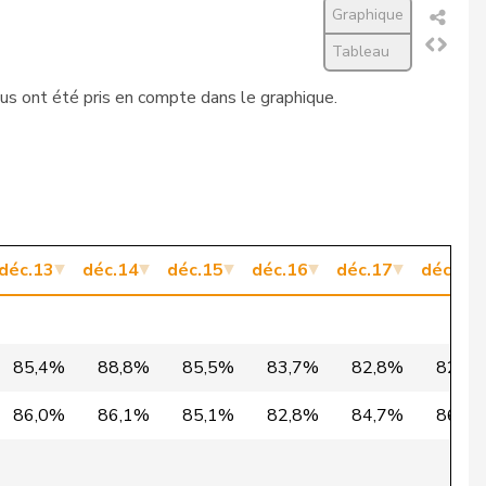
Graphique
262
294
89,1%
Tableau
260
292
89,0%
lus ont été pris en compte dans le graphique.
264
297
88,9%
249
280
88,9%
251
283
88,7%
déc.13
déc.14
déc.15
déc.16
déc.17
déc.18
264
298
88,6%
257
290
88,6%
85,4%
88,8%
85,5%
83,7%
82,8%
82,4
257
290
88,6%
86,0%
86,1%
85,1%
82,8%
84,7%
86,0
261
295
88,5%
255
288
88,5%