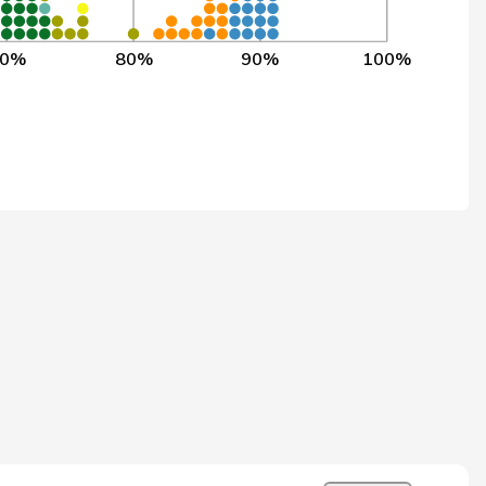
262
291
90,0%
262
291
90,0%
70%
80%
90%
100%
257
286
89,9%
265
295
89,8%
262
292
89,7%
259
289
89,6%
250
279
89,6%
268
299
89,6%
197
220
89,5%
262
293
89,4%
255
286
89,2%