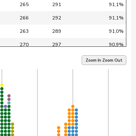
265
291
91,1%
266
292
91,1%
263
289
91,0%
270
297
90,9%
271
298
90,9%
Zoom In
Zoom Out
266
293
90,8%
268
296
90,5%
232
257
90,3%
258
286
90,2%
269
299
90,0%