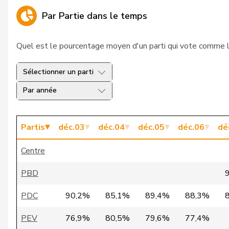
Par Partie dans le temps
26
Candinas
Martin
27
Balmer
Bettina
Quel est le pourcentage moyen d'un parti qui vote comme la 
28
Dobler
Marcel
Sélectionner un parti
29
Sauter
Regine
Par année
30
Aellen
Cyril
Partis
déc.03
déc.04
déc.05
déc.06
dé
31
Portmann
Hans-Peter
Centre
32
Ritter
Markus
PBD
33
Walti
Beat
PDC
90,2%
85,1%
89,4%
88,3%
34
Bally
Maya
PEV
76,9%
80,5%
79,6%
77,4%
35
Bregy
Philipp Matthia