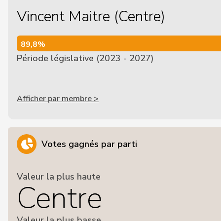
Vincent Maitre (Centre)
89,8%
89,8%
Période législative (2023 - 2027)
Afficher par membre >
Votes gagnés par parti
Valeur la plus haute
Centre
Valeur la plus basse