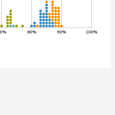
866
986
87,8%
895
1’023
87,5%
908
1’038
87,5%
70%
80%
90%
100%
944
1’080
87,4%
912
1’045
87,3%
953
1’093
87,2%
909
1’042
87,2%
929
1’069
86,9%
904
1’043
86,7%
917
1’058
86,7%
896
1’033
86,7%