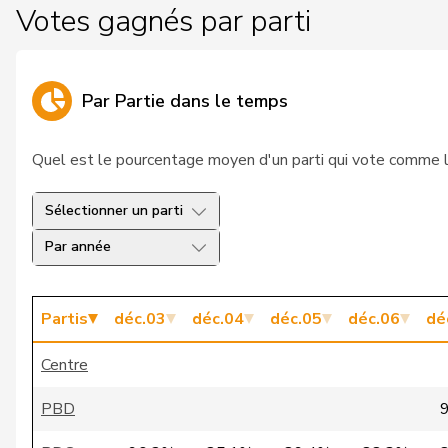
Votes gagnés par parti
26
Kutter
Philipp
27
Müller-Altermatt
Stefan
Par Partie dans le temps
28
Feller
Olivier
Quel est le pourcentage moyen d'un parti qui vote comme la 
29
de Quattro
Jacqueline
Sélectionner un parti
30
Pfister
Gerhard
Par année
31
Gobet
Nadine
32
Balmer
Bettina
Partis
déc.03
déc.04
déc.05
déc.06
dé
33
Rechsteiner
Thomas
Centre
34
Giacometti
Anna
PBD
35
Hess
Lorenz