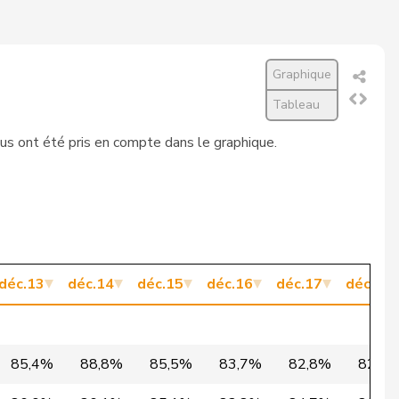
746
862
86,5%
Graphique
774
898
86,2%
Tableau
887
1’032
85,9%
lus ont été pris en compte dans le graphique.
888
1’035
85,8%
806
941
85,7%
912
1’065
85,6%
901
1’054
85,5%
déc.13
déc.14
déc.15
déc.16
déc.17
déc.18
901
1’054
85,5%
860
1’007
85,4%
85,4%
88,8%
85,5%
83,7%
82,8%
82,4
812
951
85,4%