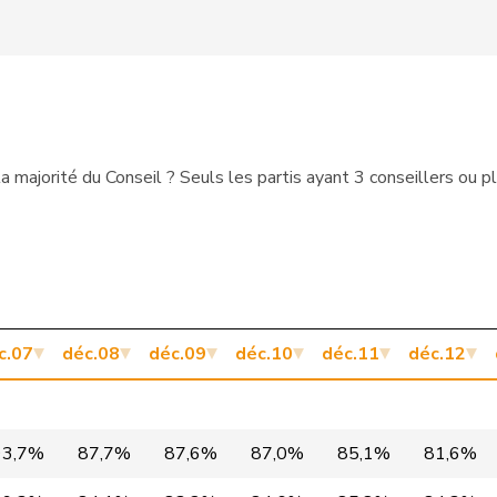
Centre
ZH
Centre
SO
PLR
VD
majorité du Conseil ? Seuls les partis ayant 3 conseillers ou p
PLR
VD
Centre
ZG
PLR
FR
PLR
ZH
c.07
déc.08
déc.09
déc.10
déc.11
déc.12
Centre
AI
PLR
GR
93,7%
87,7%
87,6%
87,0%
85,1%
81,6%
Centre
BE