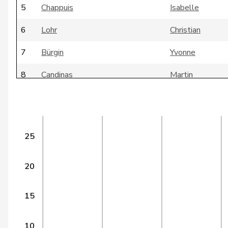
5
Chappuis
Isabelle
6
Lohr
Christian
7
Bürgin
Yvonne
8
Candinas
Martin
9
Kaufmann
Pius
10
Maitre
Vincent
25
11
Müller
Leo
12
Wismer-Felder
Priska
20
13
Paganini
Nicolò
15
14
Kamerzin
Sidney
10