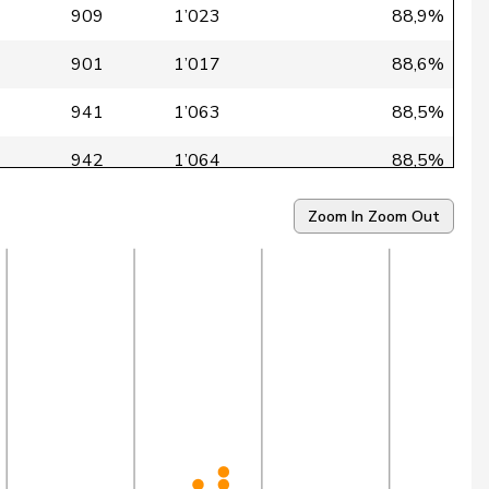
909
1’023
88,9%
901
1’017
88,6%
941
1’063
88,5%
942
1’064
88,5%
961
1’086
88,5%
Zoom In
Zoom Out
925
1’047
88,3%
894
1’015
88,1%
941
1’068
88,1%
943
1’071
88,0%
934
1’062
87,9%