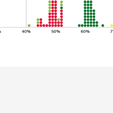
Centre
FR
Centre
VS
PLR
VD
%
40%
50%
60%
Centre
FR
Centre
NW
Centre
BE
Centre
SG
Centre
UR
Centre
SZ
s
Centre
VS
PLR
GE