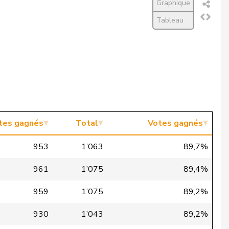
Graphique
Tableau
tes gagnés
Total
Votes gagnés
953
1’063
89,7%
961
1’075
89,4%
959
1’075
89,2%
930
1’043
89,2%