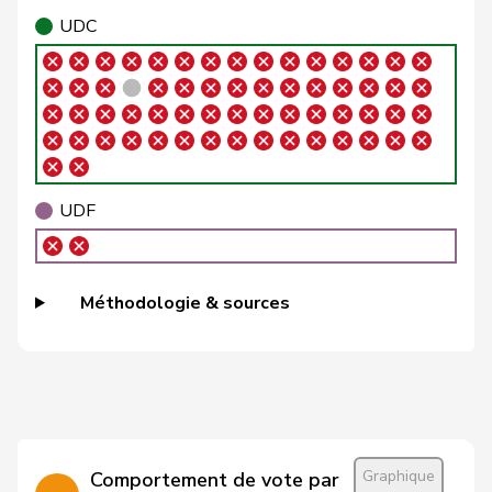
Brenzikofer
Florence
G
BL
E-S
UDC
Brizzi
Simona
PSS
S
AG
Roland
Büchel
UDC
V
SG
Rino
Buffat
Michaël
UDC
V
VD
UDF
Bühler
Manfred
UDC
V
BE
Bulliard-
Christine
Centre
M-E
FR
Méthodologie & sources
Marbach
Burgherr
Thomas
UDC
V
AG
Bürgi
Roman
UDC
V
SZ
Bürgin
Yvonne
Centre
M-E
ZH
Graphique
Comportement de vote par