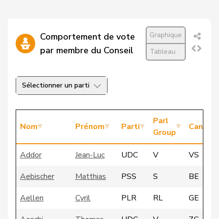
Graphique
Comportement de vote
par membre du Conseil
Tableau
Sélectionner un parti
Parl
Nom
Prénom
Parti
Canton
Group
Addor
Jean-Luc
UDC
V
VS
Aebischer
Matthias
PSS
S
BE
Aellen
Cyril
PLR
RL
GE