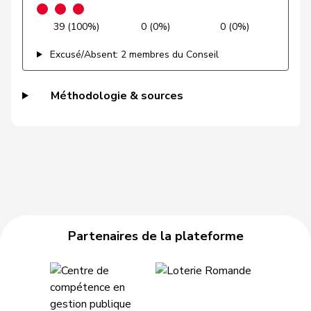
Gutjahr
Diana
UDC
V
TG
39 (100%)
0 (0%)
0 (0%)
Gysi
Barbara
PSS
S
SG
Excusé/Absent: 2 membres du Conseil
VERT-
Gysin
Greta
G
TI
E-S
Méthodologie & sources
Haab
Martin
UDC
V
ZH
Hässig
Patrick
pvl
GL
ZH
Heer
Alfred
UDC
V
ZH
Heimgartner
Stefanie
UDC
V
AG
Partenaires de la plateforme
Hess
Erich
UDC
V
BE
Hess
Lorenz
Centre
M-E
BE
Huber
Alois
UDC
V
AG