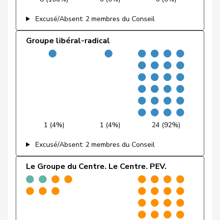
Rielle
Excusé/Absent: 2 membres du Conseil
Fehr Düsel
Nina
UDC
V
ZH
Groupe libéral-radical
Feller
Olivier
PLR
RL
VD
Fischer
Benjamin
UDC
V
ZH
VERT-
Fivaz
Fabien
G
NE
E-S
Flach
Beat
pvl
GL
AG
1 (4%)
1 (4%)
24 (92%)
Fonio
Giorgio
Centre
M-E
TI
Excusé/Absent: 2 membres du Conseil
Freymond
Sylvain
UDC
V
VD
Le Groupe du Centre. Le Centre. PEV.
Pierre-
Fridez
PSS
S
JU
Alain