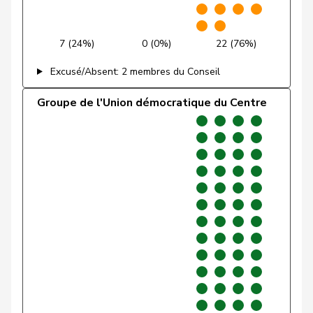
Friedl
Claudia
PSS
S
SG
Funiciello
Tamara
PSS
S
BE
7 (24%)
0 (0%)
22 (76%)
Gafner
Andreas
UDF
V
BE
Excusé/Absent: 2 membres du Conseil
Gartmann
Walter
UDC
V
SG
Groupe de l'Union démocratique du Centre
Giacometti
Anna
PLR
RL
GR
Gianini
Simone
PLR
RL
TI
Giezendanner
Benjamin
UDC
V
AG
VERT-
Girod
Bastien
G
ZH
E-S
Glarner
Andreas
UDC
V
AG
VERT-
Glättli
Balthasar
G
ZH
E-S