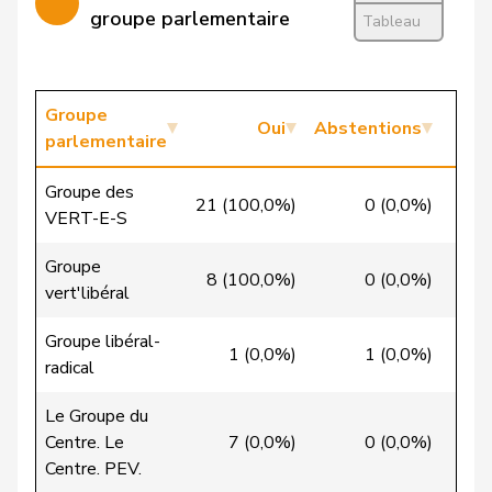
Calame
Didier
UDC
V
NE
groupe parlementaire
Tableau
Candan
Hasan
PSS
S
LU
Candinas
Martin
Centre
M-E
GR
Groupe
Oui
Abstentions
parlementaire
Chappuis
Isabelle
Centre
M-E
VD
Groupe des
21 (100,0%)
0 (0,0%)
0
Christ
Katja
pvl
GL
BS
VERT-E-S
VERT-
Groupe
Clivaz
Christophe
G
VS
8 (100,0%)
0 (0,0%)
0
E-S
vert'libéral
Cottier
Damien
PLR
RL
NE
Groupe libéral-
1 (0,0%)
1 (0,0%)
24
radical
Crottaz
Brigitte
PSS
S
VD
Le Groupe du
Dandrès
Christian
PSS
S
GE
Centre. Le
7 (0,0%)
0 (0,0%)
22
Centre. PEV.
de Courten
Thomas
UDC
V
BL