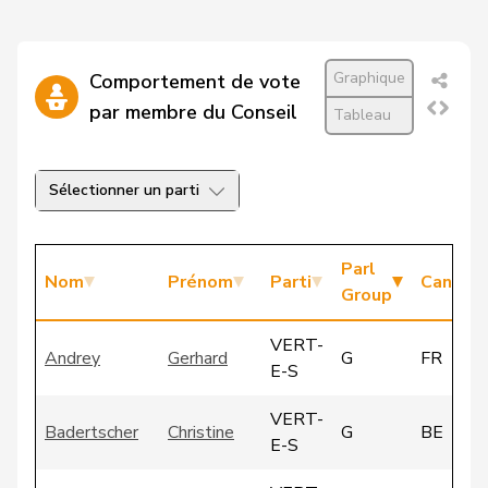
Graphique
Comportement de vote
par membre du Conseil
Tableau
Sélectionner un parti
Parl
Nom
Prénom
Parti
Canton
Group
VERT-
Andrey
Gerhard
G
FR
E-S
VERT-
Badertscher
Christine
G
BE
E-S