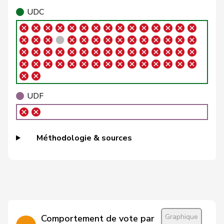
Ryser
Franziska
G
SG
E-S
UDC
VERT-
Schlatter
Marionna
G
ZH
E-S
VERT-
Töngi
Michael
G
LU
E-S
UDF
VERT-
Trede
Aline
G
BE
E-S
VERT-
Méthodologie & sources
Walder
Nicolas
G
GE
E-S
VERT-
Weichelt
Manuela
G
ZG
E-S
VERT-
Wettstein
Felix
G
SO
E-S
Graphique
Comportement de vote par