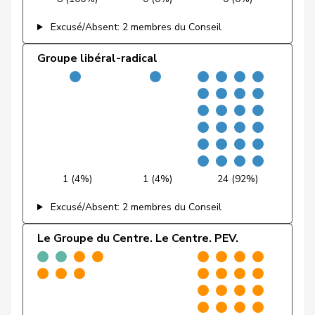
Fonio
Giorgio
Centre
M-E
TI
Excusé/Absent: 2 membres du Conseil
Niklaus-
Groupe libéral-radical
Gugger
PEV
M-E
ZH
Samuel
Hess
Lorenz
Centre
M-E
BE
Jost
Marc
PEV
M-E
BE
Kamerzin
Sidney
Centre
M-E
VS
1 (4%)
1 (4%)
24 (92%)
Kaufmann
Pius
Centre
M-E
LU
Excusé/Absent: 2 membres du Conseil
Kutter
Philipp
Centre
M-E
ZH
Le Groupe du Centre. Le Centre. PEV.
Lohr
Christian
Centre
M-E
TG
Maitre
Vincent
Centre
M-E
GE