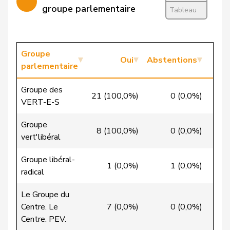
groupe parlementaire
Bäumle
Martin
pvl
GL
Tableau
ZH
Bertschy
Kathrin
pvl
GL
BE
Groupe
Christ
Katja
pvl
GL
BS
Oui
Abstentions
parlementaire
Flach
Beat
pvl
GL
AG
Groupe des
21 (100,0%)
0 (0,0%)
0
Gredig
Corina
pvl
GL
ZH
VERT-E-S
Grossen
Jürg
pvl
GL
BE
Groupe
8 (100,0%)
0 (0,0%)
0
vert'libéral
Hässig
Patrick
pvl
GL
ZH
Groupe libéral-
1 (0,0%)
1 (0,0%)
24
Mettler
Melanie
pvl
GL
BE
radical
Schaffner
Barbara
pvl
GL
ZH
Le Groupe du
Centre. Le
7 (0,0%)
0 (0,0%)
22
Weber
Céline
pvl
GL
VD
Centre. PEV.