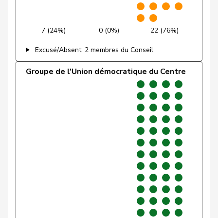
Meier
Andreas
Centre
M-E
AG
Müller
Leo
Centre
M-E
LU
7 (24%)
0 (0%)
22 (76%)
Müller-
Excusé/Absent: 2 membres du Conseil
Stefan
Centre
M-E
SO
Altermatt
Groupe de l'Union démocratique du Centre
Nause
Reto
Centre
M-E
BE
Paganini
Nicolò
Centre
M-E
SG
Pfister
Gerhard
Centre
M-E
ZG
Rechsteiner
Thomas
Centre
M-E
AI
Ritter
Markus
Centre
M-E
SG
Roduit
Benjamin
Centre
M-E
VS
Roth
Marie-
Centre
M-E
FR