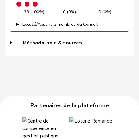
Dobler
Marcel
PLR
RL
SG
39 (100%)
0 (0%)
0 (0%)
Farinelli
Alex
PLR
RL
TI
Excusé/Absent: 2 membres du Conseil
Feller
Olivier
PLR
RL
VD
Méthodologie & sources
Giacometti
Anna
PLR
RL
GR
Gianini
Simone
PLR
RL
TI
Gobet
Nadine
PLR
RL
FR
Matthias
Jauslin
PLR
RL
AG
Samuel
Partenaires de la plateforme
Michel
Simon
PLR
RL
SO
Nantermod
Philippe
PLR
RL
VS
Hans-