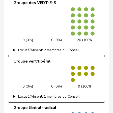
Groupe des VERT-E-S
Groupe
Dettling
Marcel
UDC
V
SZ
0 (0,0%)
0 (0,0%)
39 (
socialiste
Dobler
Marcel
PLR
RL
SG
Docourt
Martine
PSS
S
NE
0 (0%)
0 (0%)
20 (100%)
Durrer-
Regina
Centre
M-E
NW
Knobel
Excusé/Absent: 2 membres du Conseil
Egger
Mike
UDC
V
SG
Groupe vert'libéral
Farinelli
Alex
PLR
RL
TI
Fehlmann
Laurence
PSS
S
GE
0 (0%)
0 (0%)
9 (100%)
Rielle
Excusé/Absent: 1 membres du Conseil
Fehr Düsel
Nina
UDC
V
ZH
Groupe libéral-radical
Feller
Olivier
PLR
RL
VD