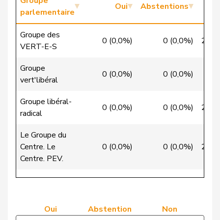
Groupe
Oui
Abstentions
parlementaire
Chappuis
Isabelle
Centre
M-E
VD
Groupe des
0 (0,0%)
0 (0,0%)
20 (
Christ
Katja
pvl
GL
BS
VERT-E-S
VERT-
Groupe
Clivaz
Christophe
G
VS
0 (0,0%)
0 (0,0%)
9 (
E-S
vert'libéral
Cottier
Damien
PLR
RL
NE
Groupe libéral-
0 (0,0%)
0 (0,0%)
26 (
radical
Crottaz
Brigitte
PSS
S
VD
Le Groupe du
Dandrès
Christian
PSS
S
GE
Centre. Le
0 (0,0%)
0 (0,0%)
28 (
Centre. PEV.
de Courten
Thomas
UDC
V
BL
Groupe de
de
Simone
PLR
RL
GE
l'Union
Montmollin
66 (100,0%)
0 (0,0%)
0
démocratique du
Oui
Abstention
Non
Centre
de Quattro
Jacqueline
PLR
RL
VD