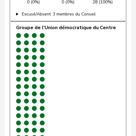
0 (0%)
0 (0%)
28 (100%)
Gartmann
Walter
UDC
V
SG
Excusé/Absent: 3 membres du Conseil
Giacometti
Anna
PLR
RL
GR
Groupe de l'Union démocratique du Centre
Gianini
Simone
PLR
RL
TI
Giezendanner
Benjamin
UDC
V
AG
VERT-
Girod
Bastien
G
ZH
E-S
Glarner
Andreas
UDC
V
AG
VERT-
Glättli
Balthasar
G
ZH
E-S
Gobet
Nadine
PLR
RL
FR
Golay
Roger
MCG
V
GE