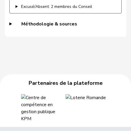
Gysin
Greta
G
TI
E-S
Excusé/Absent: 2 membres du Conseil
Haab
Martin
UDC
V
ZH
Méthodologie & sources
Hässig
Patrick
pvl
GL
ZH
Heer
Alfred
UDC
V
ZH
Heimgartner
Stefanie
UDC
V
AG
Hess
Erich
UDC
V
BE
Partenaires de la plateforme
Hess
Lorenz
Centre
M-E
BE
Huber
Alois
UDC
V
AG
Hübscher
Martin
UDC
V
ZH
Hug
Roman
UDC
V
GR