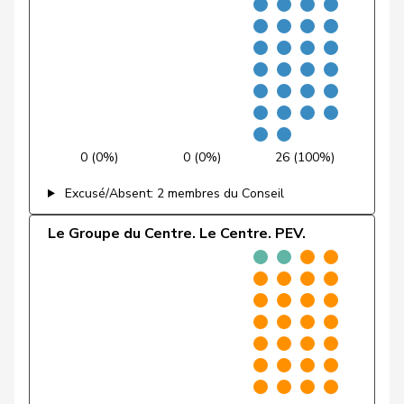
Fischer
Benjamin
UDC
V
ZH
VERT-
Fivaz
Fabien
G
NE
E-S
Flach
Beat
pvl
GL
AG
0 (0%)
0 (0%)
26 (100%)
Fonio
Giorgio
Centre
M-E
TI
Excusé/Absent: 2 membres du Conseil
Freymond
Sylvain
UDC
V
VD
Le Groupe du Centre. Le Centre. PEV.
Pierre-
Fridez
PSS
S
JU
Alain
Friedl
Claudia
PSS
S
SG
Funiciello
Tamara
PSS
S
BE
Gafner
Andreas
UDF
V
BE