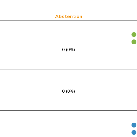
Centre
M-E
VD
Centre
M-E
NW
Abstention
Centre
M-E
TI
PEV
M-E
ZH
0 (0%)
Centre
M-E
BE
PEV
M-E
BE
Centre
M-E
VS
0 (0%)
Centre
M-E
LU
Centre
M-E
ZH
Centre
M-E
TG
Centre
M-E
GE