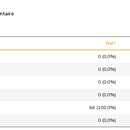
pvl
GL
BE
ntaire
pvl
GL
ZH
pvl
GL
VD
Centre
M-E
AG
Oui
Centre
M-E
ZH
0 (0,0%)
Centre
M-E
SZ
0 (0,0%)
Centre
M-E
VS
0 (0,0%)
Centre
M-E
FR
0 (0,0%)
Centre
M-E
ZH
66 (100,0%)
Centre
M-E
GR
0 (0,0%)