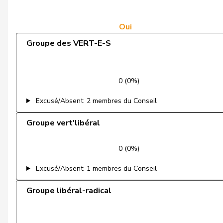
Chappuis
Isabelle
Durrer-Knobel
Regina
Oui
Groupe des VERT-E-S
Fonio
Giorgio
Gugger
Niklaus-Samuel
0 (0%)
Hess
Lorenz
Excusé/Absent: 2 membres du Conseil
Jost
Marc
Groupe vert'libéral
Kamerzin
Sidney
0 (0%)
Kaufmann
Pius
Excusé/Absent: 1 membres du Conseil
Kutter
Philipp
Groupe libéral-radical
Lohr
Christian
Maitre
Vincent