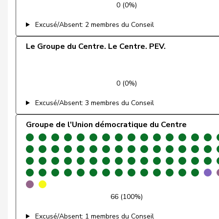
0 (0%)
Meier
Andreas
Excusé/Absent: 2 membres du Conseil
Müller
Leo
Le Groupe du Centre. Le Centre. PEV.
Müller-Altermatt
Stefan
0 (0%)
Nause
Reto
Excusé/Absent: 3 membres du Conseil
Paganini
Nicolò
Groupe de l'Union démocratique du Centre
Pfister
Gerhard
Rechsteiner
Thomas
Ritter
Markus
Roduit
Benjamin
66 (100%)
Roth Pasquier
Marie-France
Excusé/Absent: 1 membres du Conseil