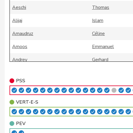
Aeschi
Thomas
Alijaj
Islam
Amaudruz
Céline
Amoos
Emmanuel
Andrey
Gerhard
Badertscher
Christine
PSS
Badran
Jacqueline
Bally
Maya
VERT-E-S
Balmer
Bettina
PEV
Barandun
Nicole