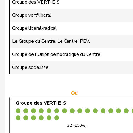
Chappuis
Isabelle
Groupe des VERT-E-S
Christ
Katja
Groupe vert'libéral
Clivaz
Christophe
Groupe libéral-radical
Cottier
Damien
Le Groupe du Centre. Le Centre. PEV.
Crottaz
Brigitte
Groupe de l'Union démocratique du Centre
Dandrès
Christian
Groupe socialiste
de Courten
Thomas
de Montmollin
Simone
Oui
Groupe des VERT-E-S
de Quattro
Jacqueline
Dettling
Marcel
22 (100%)
De Ventura
Linda