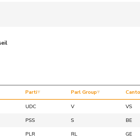
eil
Parti
Parl Group
Cant
UDC
V
VS
PSS
S
BE
PLR
RL
GE