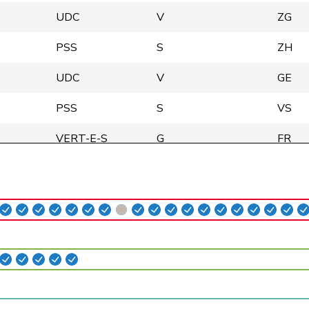
UDC
V
ZG
PSS
S
ZH
UDC
V
GE
PSS
S
VS
VERT-E-S
G
FR
VERT-E-S
G
BE
PSS
S
ZH
Centre
M-E
AG
PLR
RL
ZH
Centre
M-E
ZH