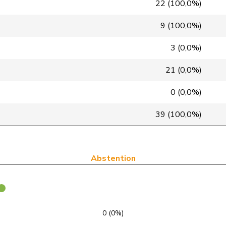
Centre
M-E
VD
22 (100,0%)
pvl
GL
BS
9 (100,0%)
VERT-E-S
G
VS
3 (0,0%)
PLR
RL
NE
21 (0,0%)
PSS
S
VD
0 (0,0%)
PSS
S
GE
39 (100,0%)
UDC
V
BL
PLR
RL
GE
Abstention
PLR
RL
VD
UDC
V
SZ
0 (0%)
PSS
S
SH