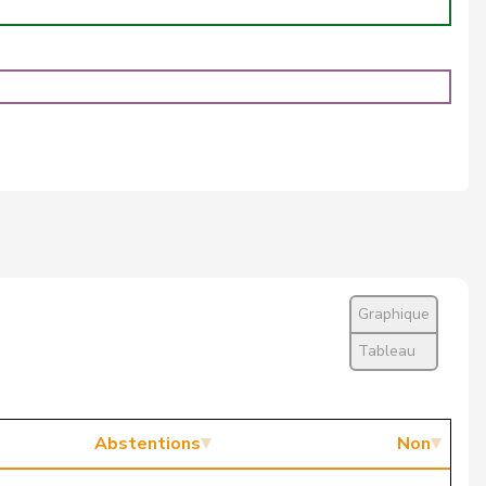
Non
Non
Non
Oui
Non
Non
Non
Graphique
Non
Tableau
Oui
Non
Abstentions
Non