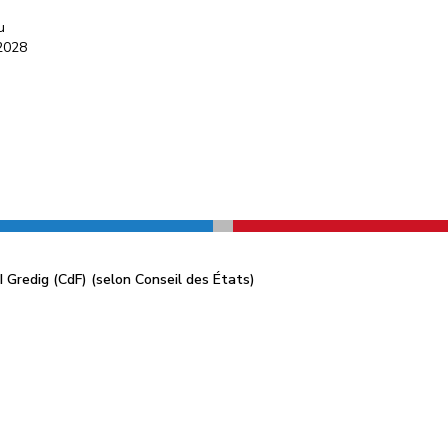
u
 2028
 I Gredig (CdF) (selon Conseil des États)