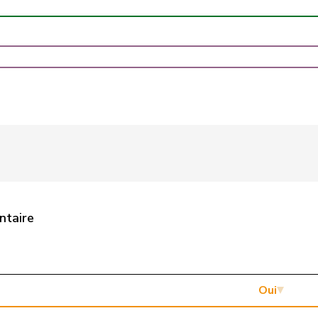
UDC
V
SG
UDC
V
VD
UDC
V
BE
Centre
M-E
FR
UDC
V
AG
UDC
V
SZ
Centre
M-E
ZH
ntaire
UDC
V
NE
PSS
S
LU
Centre
M-E
GR
Oui