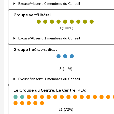
Excusé/Absent: 0 membres du Conseil
Dobler
Marcel
Groupe vert'libéral
Docourt
Martine
9 (100%)
Durrer-Knobel
Regina
Excusé/Absent: 1 membres du Conseil
Egger
Mike
Groupe libéral-radical
Farinelli
Alex
Fehlmann Rielle
Laurence
3 (11%)
Fehr Düsel
Nina
Excusé/Absent: 1 membres du Conseil
Feller
Olivier
Le Groupe du Centre. Le Centre. PEV.
Fischer
Benjamin
21 (72%)
Fivaz
Fabien