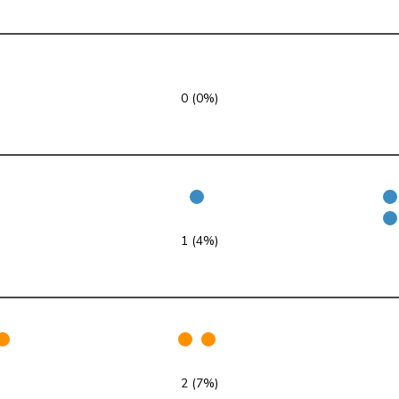
PLR
RL
SG
PSS
S
NE
0 (0%)
Centre
M-E
NW
UDC
V
SG
PLR
RL
TI
PSS
S
GE
1 (4%)
UDC
V
ZH
PLR
RL
VD
UDC
V
ZH
2 (7%)
VERT-E-S
G
NE