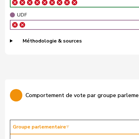
Büchel
Roland Rino
UDF
Buffat
Michaël
Bühler
Manfred
Méthodologie & sources
Bulliard-Marbach
Christine
Burgherr
Thomas
Bürgi
Roman
Bürgin
Yvonne
Comportement de vote par groupe parleme
Calame
Didier
Candan
Hasan
Candinas
Martin
Groupe parlementaire