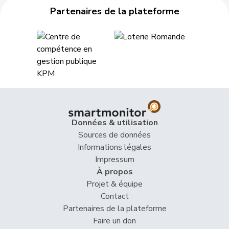
Partenaires de la plateforme
53
Cottier
Damien
PLR
NE
54
Fonio
Giorgio
Centre
TI
55
Glur
Christian
UDC
AG
56
Hess
Erich
UDC
BE
57
Knutti
Thomas
UDC
BE
Données & utilisation
58
Schaffner
Barbara
pvl
ZH
Sources de données
Informations légales
59
Schnyder
Markus
UDC
GL
Impressum
À propos
Vincenz-
60
Susanne
PLR
SG
Projet & équipe
Stauffacher
Contact
61
Wehrli
Laurent
PLR
VD
Partenaires de la plateforme
Faire un don