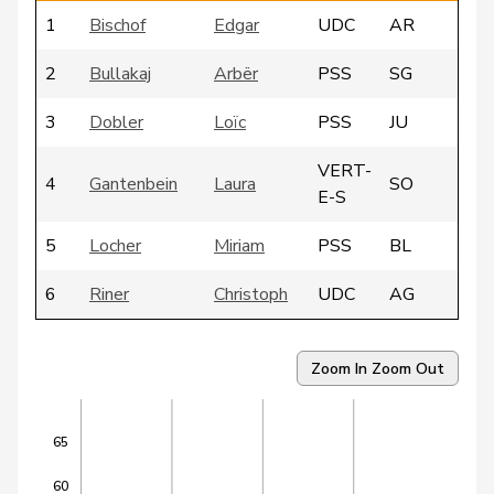
1
Bischof
Edgar
UDC
AR
2
Bullakaj
Arbër
PSS
SG
3
Dobler
Loïc
PSS
JU
VERT-
4
Gantenbein
Laura
SO
E-S
5
Locher
Miriam
PSS
BL
6
Riner
Christoph
UDC
AG
VERT-
7
Arslan
Sibel
BS
E-S
Zoom In
Zoom Out
8
Candan
Hasan
PSS
LU
65
9
Dandrès
Christian
PSS
GE
60