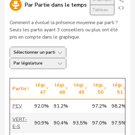
27
Christ
Katja
pvl
BS
Par Partie dans le temps
Tableau
28
Jaccoud
Jessica
PSS
VD
Comment a évolué la présence moyenne par parti ?
Seuls les partis ayant 3 conseillers ou plus ont été
29
Schläfli
Nina
PSS
TG
pris en compte dans le graphique.
VERT-
30
Schlatter
Marionna
ZH
E-S
Sélectionner un parti
Par législature
31
Vietze
Kris
PLR
TG
32
Vontobel
Erich
UDF
ZH
légi.
légi.
légi.
légi.
légi.
l
Partis
33
Bürgi
Roman
UDC
SZ
47
48
49
50
51
VERT-
PEV
92,0%
91,2%
97,2%
98,2%
34
Clivaz
Christophe
VS
E-S
VERT-
90,9%
90,4%
93,5%
97,0%
97,5%
9
VERT-
E-S
35
Fivaz
Fabien
NE
E-S