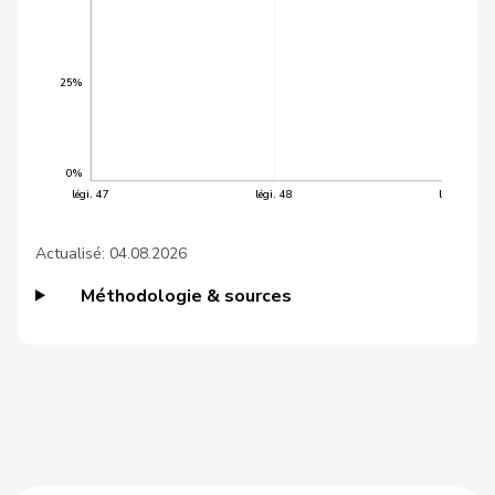
44
Crottaz
Brigitte
PSS
VD
45
Gutjahr
Diana
UDC
TG
25%
VERT-
46
Gysin
Greta
TI
E-S
0%
47
Marti
Min Li
PSS
ZH
légi. 47
légi. 48
légi. 49
48
Walliser
Bruno
UDC
ZH
Actualisé: 04.08.2026
Wismer-
49
Priska
Centre
LU
Méthodologie & sources
Felder
50
Aellen
Cyril
PLR
GE
51
Bendahan
Samuel
PSS
VD
Roland
52
Büchel
UDC
SG
Rino