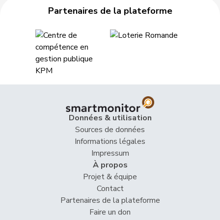
Partenaires de la plateforme
53
Cottier
Damien
PLR
NE
54
Fonio
Giorgio
Centre
TI
55
Glur
Christian
UDC
AG
56
Hess
Erich
UDC
BE
57
Knutti
Thomas
UDC
BE
Données & utilisation
58
Schaffner
Barbara
pvl
ZH
Sources de données
Informations légales
59
Schnyder
Markus
UDC
GL
Impressum
À propos
Vincenz-
60
Susanne
PLR
SG
Projet & équipe
Stauffacher
Contact
61
Wehrli
Laurent
PLR
VD
Partenaires de la plateforme
Faire un don