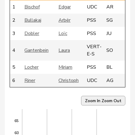
1
Bischof
Edgar
UDC
AR
2
Bullakaj
Arbër
PSS
SG
3
Dobler
Loïc
PSS
JU
VERT-
4
Gantenbein
Laura
SO
E-S
5
Locher
Miriam
PSS
BL
6
Riner
Christoph
UDC
AG
VERT-
7
Arslan
Sibel
BS
E-S
Zoom In
Zoom Out
8
Candan
Hasan
PSS
LU
65
9
Dandrès
Christian
PSS
GE
60