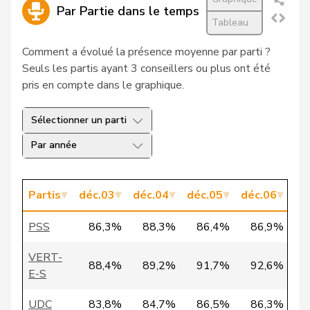
27
Christ
Katja
pvl
BS
Par Partie dans le temps
Tableau
28
Jaccoud
Jessica
PSS
VD
Comment a évolué la présence moyenne par parti ?
Seuls les partis ayant 3 conseillers ou plus ont été
29
Schläfli
Nina
PSS
TG
pris en compte dans le graphique.
VERT-
30
Schlatter
Marionna
ZH
E-S
Sélectionner un parti
Par année
31
Vietze
Kris
PLR
TG
32
Vontobel
Erich
UDF
ZH
Partis
déc.03
déc.04
déc.05
déc.06
dé
33
Bürgi
Roman
UDC
SZ
PSS
86,3%
88,3%
86,4%
86,9%
VERT-
34
Clivaz
Christophe
VS
E-S
VERT-
88,4%
89,2%
91,7%
92,6%
E-S
VERT-
35
Fivaz
Fabien
NE
E-S
UDC
83,8%
84,7%
86,5%
86,3%