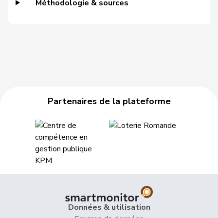
Méthodologie & sources
46
Silberschmidt
Andri
PLR
ZH
47
Walti
Beat
PLR
ZH
48
Sauter
Regine
PLR
ZH
49
Michel
Simon
PLR
SO
Partenaires de la plateforme
50
Theiler
Heinz
PLR
SZ
51
Schneeberger
Daniela
PLR
BL
52
Nantermod
Philippe
PLR
VS
53
Dobler
Marcel
PLR
SG
54
Schilliger
Peter
PLR
LU
Données & utilisation
Hans-
55
Portmann
PLR
ZH