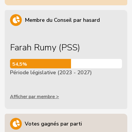
Membre du Conseil par hasard
Farah Rumy (PSS)
54,5%
54,5%
Période législative (2023 - 2027)
Afficher par membre >
Votes gagnés par parti