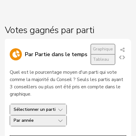
19
Hess
Lorenz
Centre
BE
20
Kutter
Philipp
Centre
ZH
Votes gagnés par parti
21
Pfister
Gerhard
Centre
ZG
Graphique
22
Roduit
Benjamin
Centre
VS
Par Partie dans le temps
Tableau
23
Blunschy
Dominik
Centre
SZ
Quel est le pourcentage moyen d'un parti qui vote
comme la majorité du Conseil ? Seuls les partis ayant
Bulliard-
24
Christine
Centre
FR
3 conseillers ou plus ont été pris en compte dans le
Marbach
graphique.
Roth
Marie-
25
Centre
FR
Pasquier
France
Sélectionner un parti
Par année
26
Stadler
Simon
Centre
UR
Müller-