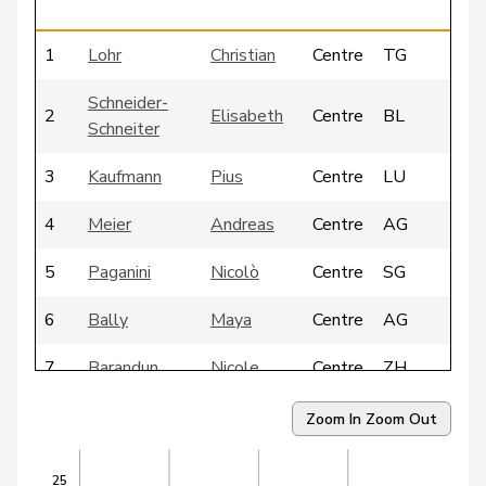
g
1
Lohr
Christian
Centre
TG
Schneider-
2
Elisabeth
Centre
BL
Schneiter
3
Kaufmann
Pius
Centre
LU
4
Meier
Andreas
Centre
AG
5
Paganini
Nicolò
Centre
SG
6
Bally
Maya
Centre
AG
7
Barandun
Nicole
Centre
ZH
8
Bürgin
Yvonne
Centre
ZH
Zoom In
Zoom Out
9
Ritter
Markus
Centre
SG
25