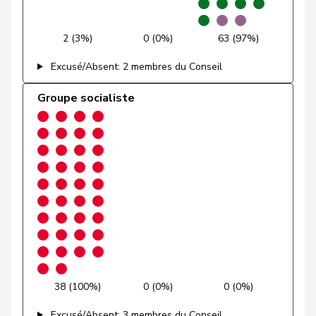
Golay
Roger
MCG
V
GE
2 (3%)
0 (0%)
63 (97%)
Götte
Michael
UDC
V
SG
Excusé/Absent: 2 membres du Conseil
Graber
Michael
UDC
V
VS
Groupe socialiste
Gredig
Corina
pvl
GL
ZH
Grossen
Jürg
pvl
GL
BE
Grüter
Franz
UDC
V
LU
Niklaus-
Gugger
PEV
M-E
ZH
Samuel
Guggisberg
Lars
UDC
V
BE
Gutjahr
Diana
UDC
V
TG
38 (100%)
0 (0%)
0 (0%)
Excusé/Absent: 3 membres du Conseil