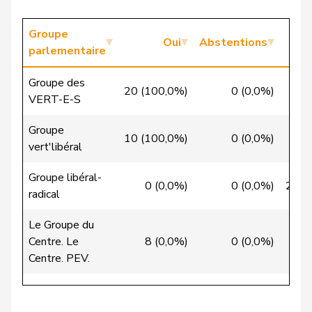
Candan
Hasan
PSS
S
LU
Candinas
Martin
Centre
M-E
GR
Groupe
Oui
Abstentions
parlementaire
Chappuis
Isabelle
Centre
M-E
VD
Groupe des
20 (100,0%)
0 (0,0%)
0
Christ
Katja
pvl
GL
BS
VERT-E-S
VERT-
Groupe
Clivaz
Christophe
G
VS
10 (100,0%)
0 (0,0%)
0
E-S
vert'libéral
Cottier
Damien
PLR
RL
NE
Groupe libéral-
0 (0,0%)
0 (0,0%)
26 (
radical
Crottaz
Brigitte
PSS
S
VD
Le Groupe du
Dandrès
Christian
PSS
S
GE
Centre. Le
8 (0,0%)
0 (0,0%)
20
Centre. PEV.
de Courten
Thomas
UDC
V
BL
Groupe de
de
Simone
PLR
RL
GE
l'Union
Montmollin