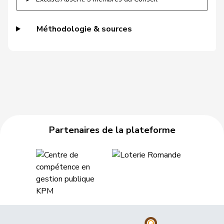
Gysi
Barbara
PSS
S
SG
VERT-
Gysin
Greta
G
TI
Méthodologie & sources
E-S
Haab
Martin
UDC
V
ZH
Hässig
Patrick
pvl
GL
ZH
Heer
Alfred
UDC
V
ZH
Heimgartner
Stefanie
UDC
V
AG
Partenaires de la plateforme
Hess
Erich
UDC
V
BE
Hess
Lorenz
Centre
M-E
BE
Huber
Alois
UDC
V
AG
Hübscher
Martin
UDC
V
ZH