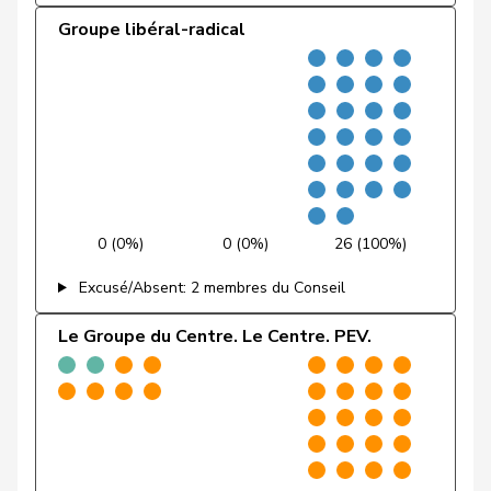
Groupe libéral-radical
Feller
Olivier
PLR
RL
VD
Fischer
Benjamin
UDC
V
ZH
VERT-
Fivaz
Fabien
G
NE
E-S
Flach
Beat
pvl
GL
AG
0 (0%)
0 (0%)
26 (100%)
Fonio
Giorgio
Centre
M-E
TI
Excusé/Absent: 2 membres du Conseil
Freymond
Sylvain
UDC
V
VD
Le Groupe du Centre. Le Centre. PEV.
Pierre-
Fridez
PSS
S
JU
Alain
Friedl
Claudia
PSS
S
SG
Funiciello
Tamara
PSS
S
BE