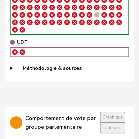
Brizzi
Simona
PSS
S
AG
Roland
Büchel
UDC
V
SG
Rino
Buffat
Michaël
UDC
V
VD
UDF
Bühler
Manfred
UDC
V
BE
Bulliard-
Christine
Centre
M-E
FR
Méthodologie & sources
Marbach
Burgherr
Thomas
UDC
V
AG
Bürgi
Roman
UDC
V
SZ
Bürgin
Yvonne
Centre
M-E
ZH
Graphique
Comportement de vote par
Calame
Didier
UDC
V
NE
groupe parlementaire
Tableau