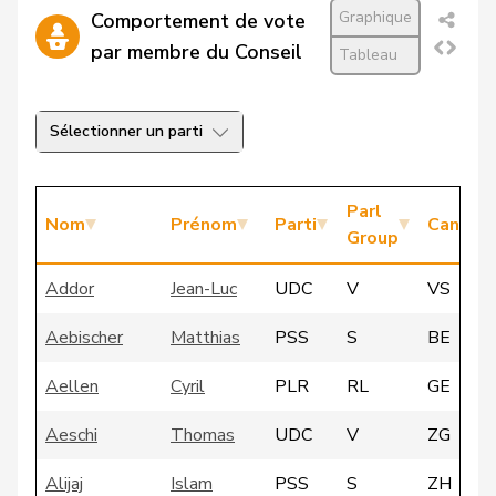
Graphique
Comportement de vote
par membre du Conseil
Tableau
Sélectionner un parti
Parl
Nom
Prénom
Parti
Canton
Group
Addor
Jean-Luc
UDC
V
VS
Aebischer
Matthias
PSS
S
BE
Aellen
Cyril
PLR
RL
GE
Aeschi
Thomas
UDC
V
ZG
Alijaj
Islam
PSS
S
ZH