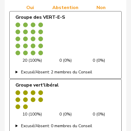
2 (0,0%)
0 (0,0%)
63
démocratique du
Oui
Abstention
Non
Centre
de Quattro
Jacqueline
PLR
RL
VD
Groupe des VERT-E-S
Groupe
Dettling
Marcel
UDC
V
SZ
38 (100,0%)
0 (0,0%)
0
socialiste
Dobler
Marcel
PLR
RL
SG
Docourt
Martine
PSS
S
NE
20 (100%)
0 (0%)
0 (0%)
Durrer-
Regina
Centre
M-E
NW
Knobel
Excusé/Absent: 2 membres du Conseil
Egger
Mike
UDC
V
SG
Groupe vert'libéral
Farinelli
Alex
PLR
RL
TI
Fehlmann
Laurence
PSS
S
GE
10 (100%)
0 (0%)
0 (0%)
Rielle
Excusé/Absent: 0 membres du Conseil
Fehr Düsel
Nina
UDC
V
ZH