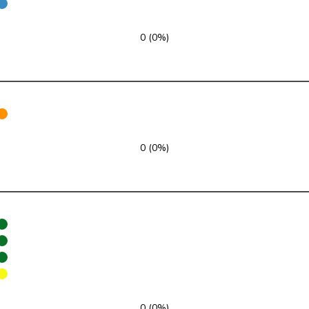
UDC
V
ZH
0 (0%)
PLR
RL
VD
UDC
V
ZH
VERT-E-S
G
NE
0 (0%)
pvl
GL
AG
Centre
M-E
TI
UDC
V
VD
PSS
S
JU
PSS
S
SG
PSS
S
BE
0 (0%)