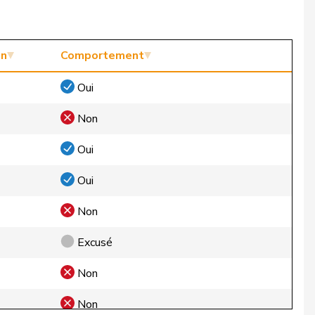
on
Comportement
Oui
Non
Oui
Oui
Non
Excusé
Non
Non