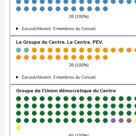
Fehr Düsel
Nina
28 (100%)
Feller
Olivier
Excusé/Absent: 0 membres du Conseil
Fischer
Benjamin
Le Groupe du Centre. Le Centre. PEV.
Fivaz
Fabien
28 (100%)
Flach
Beat
Excusé/Absent: 3 membres du Conseil
Fonio
Giorgio
Groupe de l'Union démocratique du Centre
Freymond
Sylvain
Fridez
Pierre-Alain
Friedl
Claudia
Funiciello
Tamara
65 (100%)