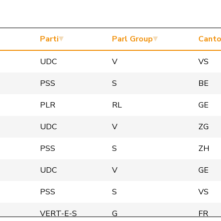
Parti
Parl Group
Cant
UDC
V
VS
PSS
S
BE
PLR
RL
GE
UDC
V
ZG
PSS
S
ZH
UDC
V
GE
PSS
S
VS
VERT-E-S
G
FR