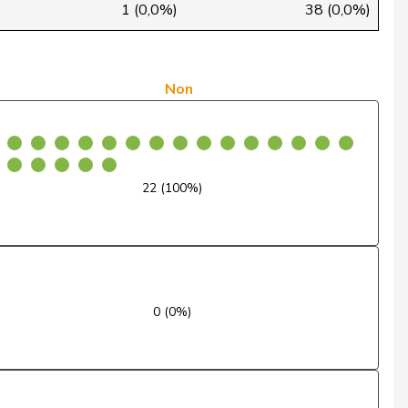
Non
1 (0,0%)
38 (0,0%)
Oui
Oui
Non
Oui
Oui
22 (100%)
Oui
Non
Oui
0 (0%)
Oui
Oui
Non