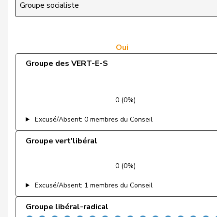
Dandrès
Christian
Groupe socialiste
de Courten
Thomas
de Montmollin
Simone
Oui
Groupe des VERT-E-S
de Quattro
Jacqueline
Dettling
Marcel
0 (0%)
Dobler
Marcel
Excusé/Absent: 0 membres du Conseil
Docourt
Martine
Groupe vert'libéral
Durrer-Knobel
Regina
0 (0%)
Egger
Mike
Excusé/Absent: 1 membres du Conseil
Farinelli
Alex
Groupe libéral-radical
Fehlmann Rielle
Laurence