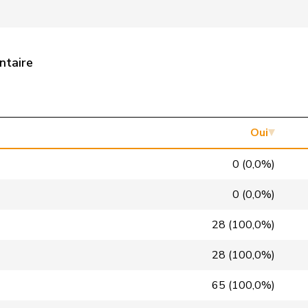
UDC
V
SZ
Centre
M-E
ZH
ntaire
UDC
V
NE
PSS
S
LU
Centre
M-E
GR
Oui
Centre
M-E
VD
0 (0,0%)
pvl
GL
BS
0 (0,0%)
VERT-E-S
G
VS
28 (100,0%)
PLR
RL
NE
28 (100,0%)
PSS
S
VD
65 (100,0%)