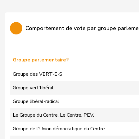
Bürgi
Roman
Bürgin
Yvonne
Comportement de vote par groupe parleme
Calame
Didier
Candan
Hasan
Candinas
Martin
Groupe parlementaire
Chappuis
Isabelle
Groupe des VERT-E-S
Christ
Katja
Groupe vert'libéral
Clivaz
Christophe
Groupe libéral-radical
Cottier
Damien
Le Groupe du Centre. Le Centre. PEV.
Crottaz
Brigitte
Groupe de l'Union démocratique du Centre