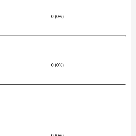
Oui
0 (0%)
Oui
Oui
Non
0 (0%)
Abstention
Oui
Oui
Non
Non
Non
0 (0%)