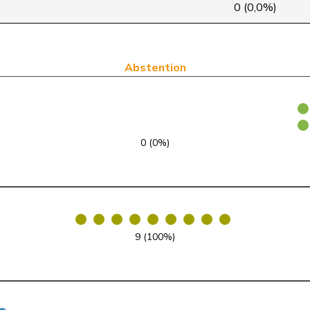
PSS
S
GE
0 (0,0%)
UDC
V
BL
PLR
RL
GE
Abstention
PLR
RL
VD
UDC
V
SZ
0 (0%)
PLR
RL
SG
PSS
S
NE
Centre
M-E
NW
9 (100%)
UDC
V
SG
PLR
RL
TI
PSS
S
GE