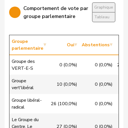
Candan
Hasan
PSS
S
LU
Graphique
Comportement de vote par
Candinas
Martin
Centre
M-E
GR
groupe parlementaire
Tableau
Chappuis
Isabelle
Centre
M-E
VD
Christ
Katja
pvl
GL
BS
Groupe
Oui
Abstentions
parlementaire
VERT-
Clivaz
Christophe
G
VS
E-S
Groupe des
0 (0,0%)
0 (0,0%)
21 (
VERT-E-S
Cottier
Damien
PLR
RL
NE
Groupe
10 (0,0%)
0 (0,0%)
1
Crottaz
Brigitte
PSS
S
VD
vert'libéral
Dandrès
Christian
PSS
S
GE
Groupe libéral-
26 (100,0%)
0 (0,0%)
0
radical
de Courten
Thomas
UDC
V
BL
Le Groupe du
de
Simone
PLR
RL
GE
Centre. Le
27 (0,0%)
0 (0,0%)
2