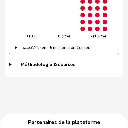
Gysi
Barbara
PSS
S
SG
VERT-
Gysin
Greta
G
TI
E-S
0 (0%)
0 (0%)
36 (100%)
Haab
Martin
UDC
V
ZH
Excusé/Absent: 5 membres du Conseil
Hässig
Patrick
pvl
GL
ZH
Méthodologie & sources
Heer
Alfred
UDC
V
ZH
Heimgartner
Stefanie
UDC
V
AG
Hess
Erich
UDC
V
BE
Hess
Lorenz
Centre
M-E
BE
Huber
Alois
UDC
V
AG
Partenaires de la plateforme