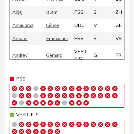
Alijaj
Islam
PSS
S
ZH
Amaudruz
Céline
UDC
V
GE
Amoos
Emmanuel
PSS
S
VS
VERT-
Andrey
Gerhard
G
FR
E-S
VERT-
Badertscher
Christine
G
BE
PSS
E-S
Badran
Jacqueline
PSS
S
ZH
Bally
Maya
Centre
M-E
AG
VERT-E-S
Balmer
Bettina
PLR
RL
ZH
Barandun
Nicole
Centre
M-E
ZH