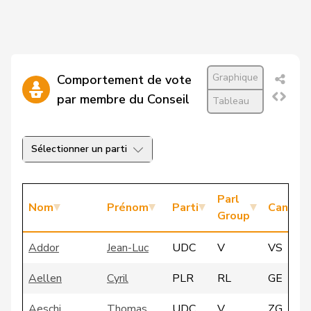
Graphique
Comportement de vote
par membre du Conseil
Tableau
Sélectionner un parti
Parl
Nom
Prénom
Parti
Canton
Group
Addor
Jean-Luc
UDC
V
VS
Aellen
Cyril
PLR
RL
GE
Aeschi
Thomas
UDC
V
ZG