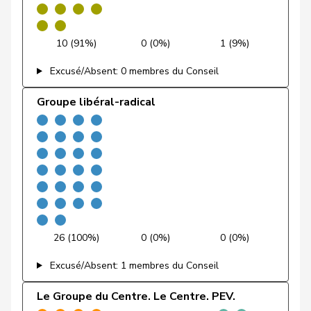
Rielle
Fehr Düsel
Nina
UDC
V
ZH
10 (91%)
0 (0%)
1 (9%)
Feller
Olivier
PLR
RL
VD
Excusé/Absent: 0 membres du Conseil
Fischer
Benjamin
UDC
V
ZH
Groupe libéral-radical
VERT-
Fivaz
Fabien
G
NE
E-S
Flach
Beat
pvl
GL
AG
Fonio
Giorgio
Centre
M-E
TI
Freymond
Sylvain
UDC
V
VD
26 (100%)
0 (0%)
0 (0%)
Pierre-
Excusé/Absent: 1 membres du Conseil
Fridez
PSS
S
JU
Alain
Le Groupe du Centre. Le Centre. PEV.
Friedl
Claudia
PSS
S
SG