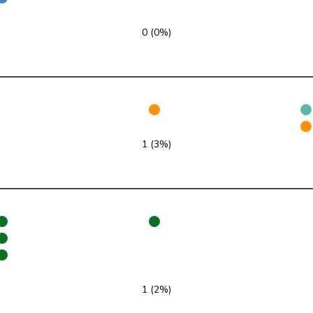
PLR
RL
VD
0 (0%)
PLR
RL
ZH
PLR
RL
LU
PLR
RL
BL
1 (3%)
PLR
RL
ZH
PLR
RL
SZ
PLR
RL
TG
PLR
RL
SG
PLR
RL
BS
1 (2%)
PLR
RL
ZH