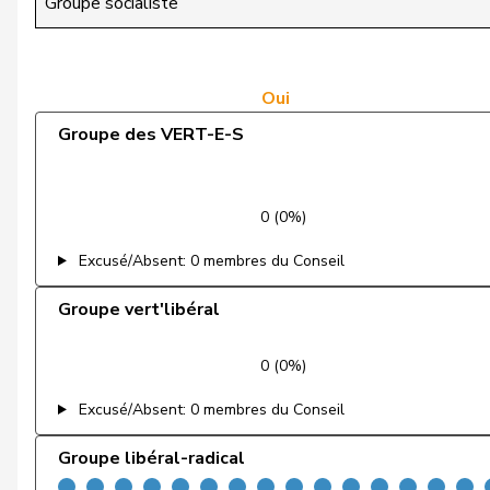
Groupe socialiste
Dobler
Marcel
Farinelli
Alex
Oui
Groupe des VERT-E-S
Feller
Olivier
Giacometti
Anna
0 (0%)
Gianini
Simone
Excusé/Absent: 0 membres du Conseil
Gobet
Nadine
Groupe vert'libéral
Michel
Simon
0 (0%)
Nantermod
Philippe
Excusé/Absent: 0 membres du Conseil
Portmann
Hans-Peter
Groupe libéral-radical
Riniker
Maja