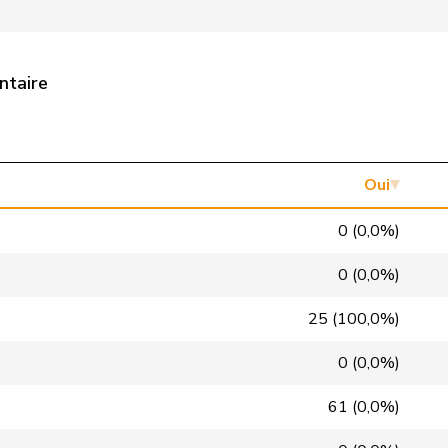
Centre
M-E
LU
Lega
V
TI
ntaire
MCG
V
GE
MCG
V
GE
PEV
M-E
ZH
Oui
PEV
M-E
BE
0 (0,0%)
PLR
RL
GE
0 (0,0%)
PLR
RL
ZH
25 (100,0%)
PLR
RL
NE
0 (0,0%)
PLR
RL
GE
61 (0,0%)
PLR
RL
VD