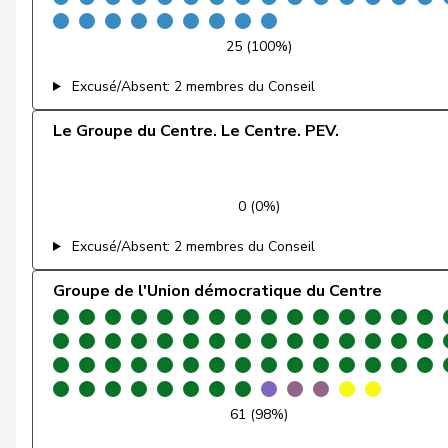
Ruch
Daniel
25 (100%)
Sauter
Regine
Excusé/Absent: 2 membres du Conseil
Schilliger
Peter
Le Groupe du Centre. Le Centre. PEV.
Schneeberger
Daniela
0 (0%)
Silberschmidt
Andri
Excusé/Absent: 2 membres du Conseil
Theiler
Heinz
Groupe de l'Union démocratique du Centre
Vietze
Kris
Vincenz-Stauffacher
Susanne
von Falkenstein
Patricia
61 (98%)
Walti
Beat