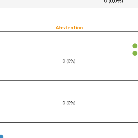
0 (0,0%)
PLR
RL
SG
PLR
RL
TI
Abstention
PLR
RL
VD
PLR
RL
GR
0 (0%)
PLR
RL
TI
PLR
RL
FR
PLR
RL
SO
0 (0%)
PLR
RL
VS
PLR
RL
ZH
PLR
RL
AG