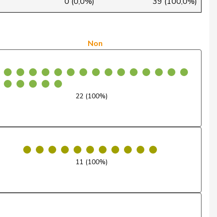
0 (0,0%)
39 (100,0%)
Oui
Oui
Non
Oui
Oui
22 (100%)
Oui
Oui
Oui
11 (100%)
Oui
Excusé
Président·e ne vote pas