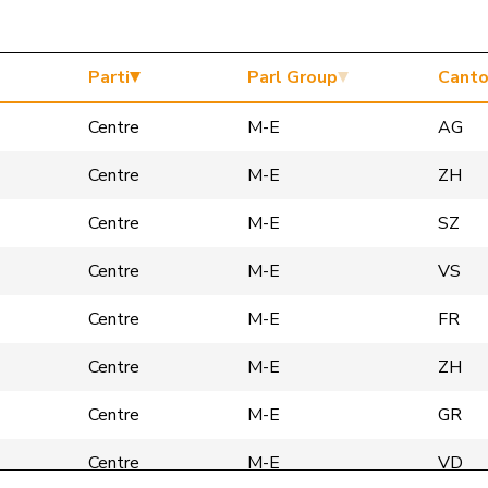
Parti
Parl Group
Cant
Centre
M-E
AG
Centre
M-E
ZH
Centre
M-E
SZ
Centre
M-E
VS
Centre
M-E
FR
Centre
M-E
ZH
Centre
M-E
GR
Centre
M-E
VD