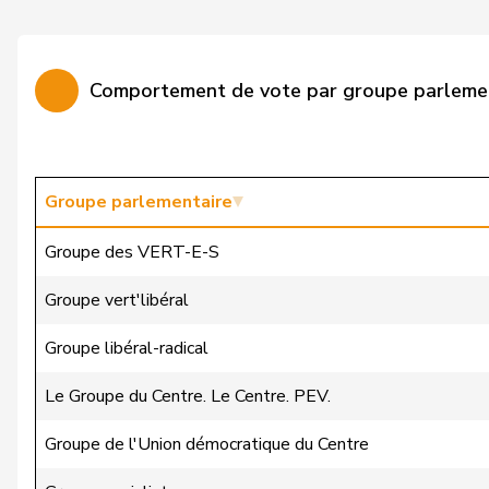
Wismer-Felder
Priska
Quadri
Lorenzo
Comportement de vote par groupe parleme
Golay
Roger
Sormanni
Daniel
Gugger
Niklaus-Samuel
Groupe parlementaire
Jost
Marc
Groupe des VERT-E-S
Aellen
Cyril
Groupe vert'libéral
Balmer
Bettina
Groupe libéral-radical
Cottier
Damien
Le Groupe du Centre. Le Centre. PEV.
de Montmollin
Simone
Groupe de l'Union démocratique du Centre
de Quattro
Jacqueline