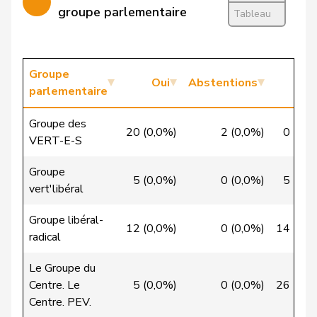
Candinas
Martin
Centre
M-E
GR
groupe parlementaire
Tableau
Chappuis
Isabelle
Centre
M-E
VD
VERT-
Groupe
Chollet
Clarence
G
NE
Oui
Abstentions
No
E-S
parlementaire
Christ
Katja
pvl
GL
BS
Groupe des
20 (0,0%)
2 (0,0%)
0 (0,0
VERT-E-S
VERT-
Clivaz
Christophe
G
VS
E-S
Groupe
5 (0,0%)
0 (0,0%)
5 (0,0
vert'libéral
Cottier
Damien
PLR
RL
NE
Groupe libéral-
12 (0,0%)
0 (0,0%)
14 (0,0
Crottaz
Brigitte
PSS
S
VD
radical
Dandrès
Christian
PSS
S
GE
Le Groupe du
Centre. Le
5 (0,0%)
0 (0,0%)
26 (0,0
de Courten
Thomas
UDC
V
BL
Centre. PEV.