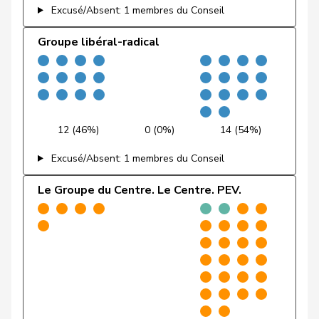
Fehlmann
Excusé/Absent: 1 membres du Conseil
Laurence
PSS
S
GE
Rielle
Groupe libéral-radical
Fehr Düsel
Nina
UDC
V
ZH
Feller
Olivier
PLR
RL
VD
Fischer
Benjamin
UDC
V
ZH
12 (46%)
0 (0%)
14 (54%)
Flach
Beat
pvl
GL
AG
Excusé/Absent: 1 membres du Conseil
Fonio
Giorgio
Centre
M-E
TI
Le Groupe du Centre. Le Centre. PEV.
Freymond
Sylvain
UDC
V
VD
Pierre-
Fridez
PSS
S
JU
Alain
Friedl
Claudia
PSS
S
SG