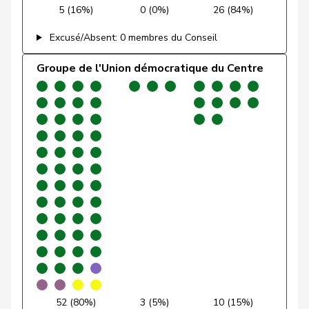
Funiciello
Tamara
PSS
S
BE
5 (16%)
0 (0%)
26 (84%)
Gafner
Andreas
UDF
V
BE
Excusé/Absent: 0 membres du Conseil
Gaillard
Benoît
PSS
S
VD
Groupe de l'Union démocratique du Centre
Gartmann
Walter
UDC
V
SG
Giacometti
Anna
PLR
RL
GR
Gianini
Simone
PLR
RL
TI
Giezendanner
Benjamin
UDC
V
AG
Glarner
Andreas
UDC
V
AG
VERT-
Glättli
Balthasar
G
ZH
E-S
Glur
Christian
UDC
V
AG
52 (80%)
3 (5%)
10 (15%)