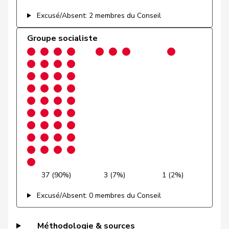
Gobet
Nadine
PLR
RL
FR
Excusé/Absent: 2 membres du Conseil
Golay
Roger
MCG
V
GE
Groupe socialiste
Götte
Michael
UDC
V
SG
Graber
Michael
UDC
V
VS
Gredig
Corina
pvl
GL
ZH
Grossen
Jürg
pvl
GL
BE
Grüter
Franz
UDC
V
LU
Niklaus-
Gugger
PEV
M-E
ZH
37 (90%)
3 (7%)
1 (2%)
Samuel
Excusé/Absent: 0 membres du Conseil
Guggisberg
Lars
UDC
V
BE
Gutjahr
Diana
UDC
V
TG
Méthodologie & sources