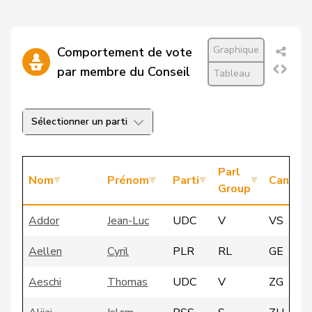
Graphique
Comportement de vote
par membre du Conseil
Tableau
Sélectionner un parti
Parl
Nom
Prénom
Parti
Canton
Group
Addor
Jean-Luc
UDC
V
VS
Aellen
Cyril
PLR
RL
GE
Aeschi
Thomas
UDC
V
ZG