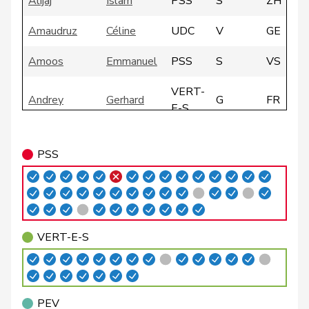
Alijaj
Islam
PSS
S
ZH
Amaudruz
Céline
UDC
V
GE
Amoos
Emmanuel
PSS
S
VS
VERT-
Andrey
Gerhard
G
FR
E-S
VERT-
Badertscher
Christine
G
BE
PSS
E-S
Badran
Jacqueline
PSS
S
ZH
Bally
Maya
Centre
M-E
AG
VERT-E-S
Balmer
Bettina
PLR
RL
ZH
Barandun
Nicole
Centre
M-E
ZH
PEV
VERT-