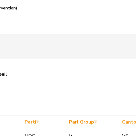
rvention)
eil
Parti
Parl Group
Cant