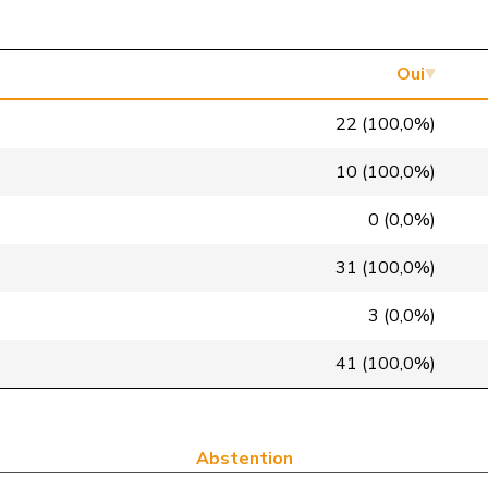
Centre
M-E
VD
VERT-E-S
G
NE
Oui
pvl
GL
BS
22 (100,0%)
VERT-E-S
G
VS
10 (100,0%)
PLR
RL
NE
0 (0,0%)
PSS
S
VD
31 (100,0%)
PSS
S
GE
3 (0,0%)
UDC
V
BL
41 (100,0%)
PLR
RL
GE
PLR
RL
VD
Abstention