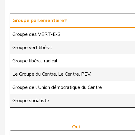
Chappuis
Isabelle
Chollet
Clarence
Groupe parlementaire
Christ
Katja
Groupe des VERT-E-S
Clivaz
Christophe
Groupe vert'libéral
Cottier
Damien
Groupe libéral-radical
Crottaz
Brigitte
Le Groupe du Centre. Le Centre. PEV.
Dandrès
Christian
Groupe de l'Union démocratique du Centre
de Courten
Thomas
Groupe socialiste
de Montmollin
Simone
de Quattro
Jacqueline
Oui