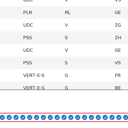
UDC
V
VS
PLR
RL
GE
UDC
V
ZG
PSS
S
ZH
UDC
V
GE
PSS
S
VS
VERT-E-S
G
FR
VERT-E-S
G
BE
PSS
S
ZH
Centre
M-E
AG
PLR
RL
ZH