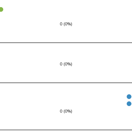
UDC
V
SZ
PSS
S
SH
0 (0%)
PLR
RL
SG
PSS
S
NE
Centre
M-E
NW
0 (0%)
UDC
V
SG
PLR
RL
TI
PSS
S
GE
UDC
V
ZH
0 (0%)
PLR
RL
VD