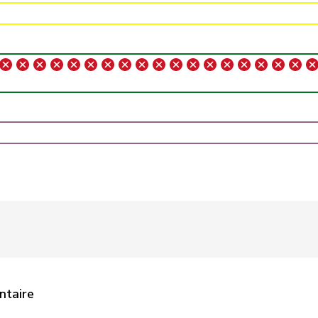
UDC
V
SG
UDC
V
VD
UDC
V
BE
Centre
M-E
FR
UDC
V
AG
UDC
V
SZ
Centre
M-E
ZH
UDC
V
NE
PSS
S
LU
ntaire
Centre
M-E
GR