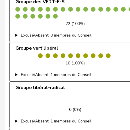
Groupe des VERT-E-S
Dettling
Marcel
De Ventura
Linda
22 (100%)
Dobler
Marcel
Excusé/Absent: 0 membres du Conseil
Docourt
Martine
Groupe vert'libéral
Durrer-Knobel
Regina
10 (100%)
Egger
Mike
Excusé/Absent: 1 membres du Conseil
Farinelli
Alex
Groupe libéral-radical
Fehlmann Rielle
Laurence
Fehr Düsel
Nina
0 (0%)
Feller
Olivier
Excusé/Absent: 1 membres du Conseil