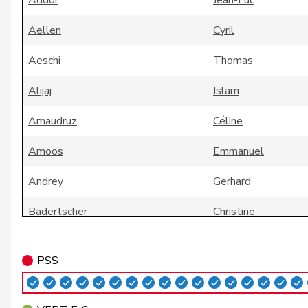
Addor
Jean-Luc
Aellen
Cyril
Aeschi
Thomas
Alijaj
Islam
Amaudruz
Céline
Amoos
Emmanuel
Andrey
Gerhard
Badertscher
Christine
Badran
Jacqueline
PSS
Bally
Maya
Balmer
Bettina