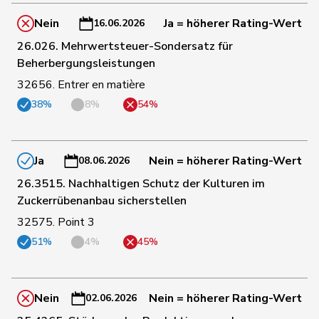
Nein
Ja = höherer Rating-Wert
16.06.2026
51
Pamini
Paolo
SVP
TI
26.026. Mehrwertsteuer-Sondersatz für
Beherbergungsleistungen
32656. Entrer en matière
52
Buffat
Michaël
SVP
VD
38%
8%
54%
53
Hurter
Thomas
SVP
SH
Ja
Nein = höherer Rating-Wert
08.06.2026
26.3515. Nachhaltigen Schutz der Kulturen im
54
Wandfluh
Ernst
SVP
BE
Zuckerrübenanbau sicherstellen
32575. Point 3
55
Stettler
Thomas
SVP
JU
51%
4%
45%
56
Bühler
Manfred
SVP
BE
Nein
Nein = höherer Rating-Wert
02.06.2026