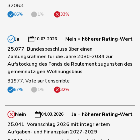
32083.
66%
1%
33%
96
Riniker
Maja
FDP
AG
Ja
Nein = höherer Rating-Wert
10.03.2026
97
Grossen
Jürg
glp
BE
25.077. Bundesbeschluss über einen
Zahlungsrahmen für die Jahre 2030-2034 zur
98
Hässig
Patrick
glp
ZH
Aufstockung des Fonds de Roulement zugunsten des
gemeinnützigen Wohnungsbaus
31977. Vote sur l'ensemble
99
Christ
Katja
glp
BS
67%
1%
32%
100
Rechsteiner
Thomas
Mitte
AI
Nein
Ja = höherer Rating-Wert
04.03.2026
25.041. Voranschlag 2026 mit integriertem
101
Gredig
Corina
glp
ZH
Aufgaben- und Finanzplan 2027-2029