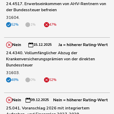
115
Candinas
Martin
Mitte
GR
24.4517. Erwerbseinkommen von AHV-Rentnern von
der Bundessteuer befreien
31604.
116
Bürgin
Yvonne
Mitte
ZH
52%
1%
47%
Schneider-
117
Elisabeth
Mitte
BL
Schneiter
Nein
Ja = höherer Rating-Wert
15.12.2025
24.4340. Vollumfänglicher Abzug der
118
Kamerzin
Sidney
Mitte
VS
Krankenversicherungsprämien von der direkten
Bundessteuer
119
Pfister
Gerhard
Mitte
ZG
31603.
48%
0%
52%
120
Meier
Andreas
Mitte
AG
Nein
Nein = höherer Rating-Wert
09.12.2025
121
Nause
Reto
Mitte
BE
25.041. Voranschlag 2026 mit integriertem