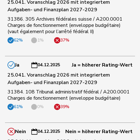
25.041. Voranschlag 2026 mit integriertem
154
Wermuth
Cédric
SP
AG
Aufgaben- und Finanzplan 2027-2029
31386. 305 Archives fédérales suisse / A200.0001
Charges de fonctionnement (enveloppe budgétaire)
155
Jaccoud
Jessica
SP
VD
(vaut également pour l’arrêté fédéral II)
62%
1%
37%
156
Revaz
Estelle
SP
GE
Ja
Ja = höherer Rating-Wert
04.12.2025
157
Rumy
Farah
SP
SO
25.041. Voranschlag 2026 mit integriertem
Aufgaben- und Finanzplan 2027-2029
158
Candan
Hasan
SP
LU
31384. 108 Tribunal administratif fédéral / A200.0001
Charges de fonctionnement (enveloppe budgétaire)
61%
0%
39%
Fehlmann
159
Laurence
SP
GE
Rielle
Nein
Nein = höherer Rating-Wert
04.12.2025
160
Porchet
Léonore
GRÜNE
VD