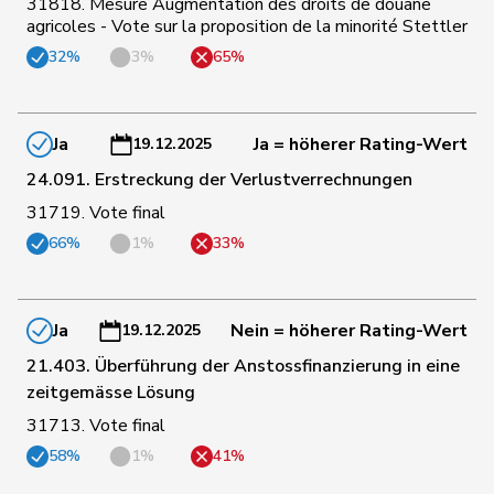
31818. Mesure Augmentation des droits de douane
102
Schaffner
Barbara
glp
ZH
agricoles - Vote sur la proposition de la minorité Stettler
32%
3%
65%
103
Müller
Leo
Mitte
LU
Ja
Ja = höherer Rating-Wert
19.12.2025
104
Kaufmann
Pius
Mitte
LU
24.091. Erstreckung der Verlustverrechnungen
31719. Vote final
66%
1%
33%
105
Paganini
Nicolò
Mitte
SG
106
Ritter
Markus
Mitte
SG
Ja
Nein = höherer Rating-Wert
19.12.2025
21.403. Überführung der Anstossfinanzierung in eine
zeitgemässe Lösung
107
Blunschy
Dominik
Mitte
SZ
31713. Vote final
58%
1%
41%
108
Kutter
Philipp
Mitte
ZH