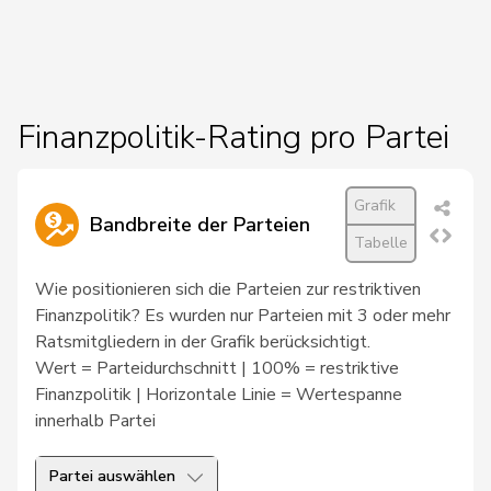
11
Schmid
Pascal
SVP
TG
12
Burgherr
Thomas
SVP
AG
Finanzpolitik-Rating pro Partei
13
Walliser
Bruno
SVP
ZH
Grafik
Bandbreite der Parteien
Tabelle
14
Dettling
Marcel
SVP
SZ
Wie positionieren sich die Parteien zur restriktiven
Finanzpolitik? Es wurden nur Parteien mit 3 oder mehr
15
Graber
Michael
SVP
VS
Ratsmitgliedern in der Grafik berücksichtigt.
Wert = Parteidurchschnitt | 100% = restriktive
Finanzpolitik | Horizontale Linie = Wertespanne
16
Guggisberg
Lars
SVP
BE
innerhalb Partei
Partei auswählen
17
Huber
Alois
SVP
AG