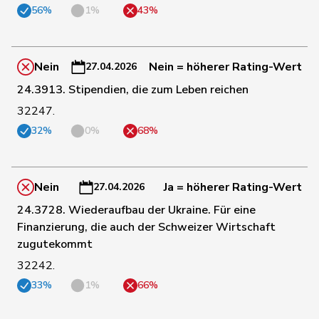
56%
1%
43%
76
Walti
Beat
FDP
ZH
Nein
Nein = höherer Rating-Wert
27.04.2026
77
Sauter
Regine
FDP
ZH
24.3913. Stipendien, die zum Leben reichen
32247.
Hans-
78
Portmann
FDP
ZH
32%
0%
68%
Peter
79
Gianini
Simone
FDP
TI
Nein
Ja = höherer Rating-Wert
27.04.2026
24.3728. Wiederaufbau der Ukraine. Für eine
80
Farinelli
Alex
FDP
TI
Finanzierung, die auch der Schweizer Wirtschaft
zugutekommt
32242.
81
Aellen
Cyril
FDP
GE
33%
1%
66%