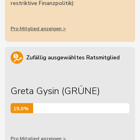
restriktive Finanzpolitik)
Pro Mitglied anzeigen >
Zufällig ausgewähltes Ratsmitglied
Greta Gysin (GRÜNE)
19,0%
19,0%
Pro Mitglied anzeigen >