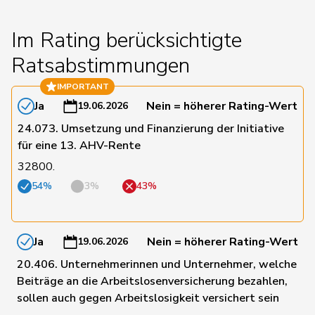
31
Imark
Christian
SVP
SO
Im Rating berücksichtigte
Ratsabstimmungen
32
Riner
Christoph
SVP
AG
IMPORTANT
Ja
Nein = höherer Rating-Wert
19.06.2026
24.073. Umsetzung und Finanzierung der Initiative
33
Schnyder
Markus
SVP
GL
für eine 13. AHV-Rente
32800.
Thalmann-
34
Vroni
SVP
LU
Bieri
54%
3%
43%
35
Wyssmann
Rémy
SVP
SO
Ja
Nein = höherer Rating-Wert
19.06.2026
20.406. Unternehmerinnen und Unternehmer, welche
36
Rüegsegger
Hans Jörg
SVP
BE
Beiträge an die Arbeitslosenversicherung bezahlen,
sollen auch gegen Arbeitslosigkeit versichert sein