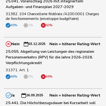
25.041. Voranschlag 2026 mit integriertem
Aufgaben- und Finanzplan 2027-2029
161
Docourt
Martine
SP
NE
31382. 104 Chancellerie fédérale /A200.0001 Charges
de fonctionnements (enveloppe budgétaire)
49%
1%
50%
162
Roth
David
SP
LU
163
Funiciello
Tamara
SP
BE
Nein
Nein = höherer Rating-Wert
03.12.2025
25.055. Abgeltung von Leistungen des regionalen
Klopfenstein
Personenverkehrs (RPV) für die Jahre 2026–2028.
164
Delphine
GRÜNE
GE
Broggini
Verpflichtungskredit
31371. Art. 1
165
Suter
Gabriela
SP
AG
48%
3%
49%
166
Alijaj
Islam
SP
ZH
Ja
Nein = höherer Rating-Wert
26.09.2025
25.441. Die Höchstbezugsdauer bei Kurzarbeit soll