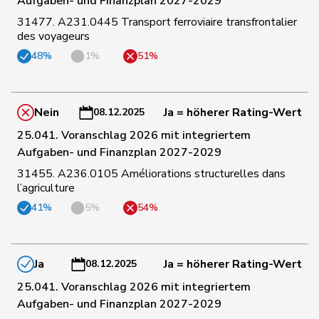
Aufgaben- und Finanzplan 2027-2029
31477. A231.0445 Transport ferroviaire transfrontalier
122
Stadler
Simon
Mitte
UR
des voyageurs
48%
1%
51%
123
Hess
Lorenz
Mitte
BE
Nein
Ja = höherer Rating-Wert
08.12.2025
124
Maitre
Vincent
Mitte
GE
25.041. Voranschlag 2026 mit integriertem
Aufgaben- und Finanzplan 2027-2029
125
Chappuis
Isabelle
Mitte
VD
31455. A236.0105 Améliorations structurelles dans
l’agriculture
41%
5%
54%
126
Portmann
Barbara
glp
AG
Ja
Ja = höherer Rating-Wert
08.12.2025
127
Roduit
Benjamin
Mitte
VS
25.041. Voranschlag 2026 mit integriertem
Aufgaben- und Finanzplan 2027-2029
128
Bally
Maya
Mitte
AG