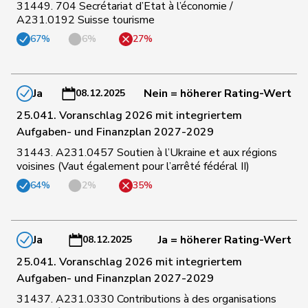
31449. 704 Secrétariat d’Etat à l’économie /
A231.0192 Suisse tourisme
67%
6%
27%
129
Lohr
Christian
Mitte
TG
Bulliard-
130
Christine
Mitte
FR
Ja
Nein = höherer Rating-Wert
08.12.2025
Marbach
25.041. Voranschlag 2026 mit integriertem
Wismer-
Aufgaben- und Finanzplan 2027-2029
131
Priska
Mitte
LU
Felder
31443. A231.0457 Soutien à l’Ukraine et aux régions
voisines (Vaut également pour l’arrêté fédéral II)
Roth
Marie-
132
Mitte
FR
64%
2%
35%
Pasquier
France
Müller-
133
Stefan
Mitte
SO
Altermatt
Ja
Ja = höherer Rating-Wert
08.12.2025
25.041. Voranschlag 2026 mit integriertem
134
Fonio
Giorgio
Mitte
TI
Aufgaben- und Finanzplan 2027-2029
31437. A231.0330 Contributions à des organisations