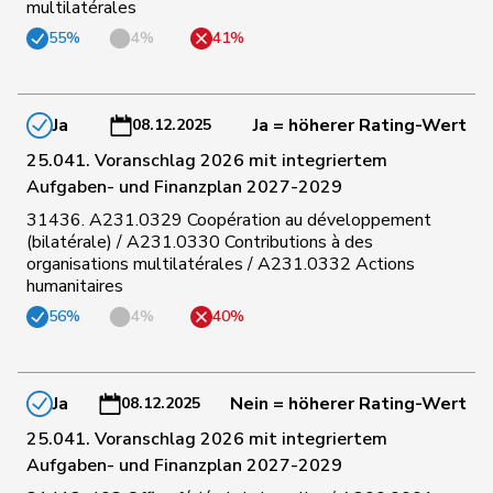
multilatérales
135
Jost
Marc
EVP
BE
55%
4%
41%
Niklaus-
136
Gugger
EVP
ZH
Samuel
Ja
Ja = höherer Rating-Wert
08.12.2025
25.041. Voranschlag 2026 mit integriertem
137
De Ventura
Linda
SP
SH
Aufgaben- und Finanzplan 2027-2029
31436. A231.0329 Coopération au développement
(bilatérale) / A231.0330 Contributions à des
138
Ryser
Franziska
GRÜNE
SG
organisations multilatérales / A231.0332 Actions
humanitaires
56%
4%
40%
139
Kälin
Irène
GRÜNE
AG
140
Zybach
Ursula
SP
BE
Ja
Nein = höherer Rating-Wert
08.12.2025
25.041. Voranschlag 2026 mit integriertem
Aufgaben- und Finanzplan 2027-2029
141
Pult
Jon
SP
GR