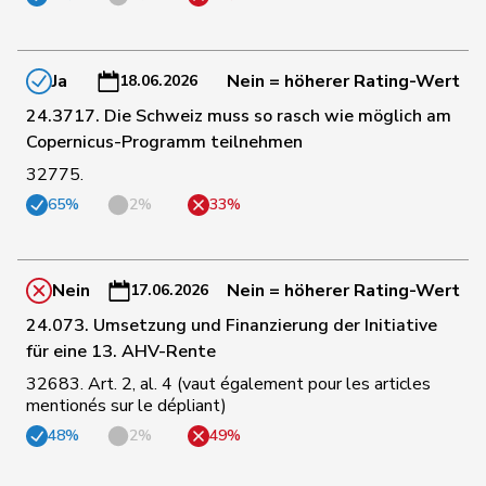
44
Bürgi
Roman
SVP
SZ
Ja
Nein = höherer Rating-Wert
18.06.2026
45
Götte
Michael
SVP
SG
24.3717. Die Schweiz muss so rasch wie möglich am
Copernicus-Programm teilnehmen
32775.
46
Hug
Roman
SVP
GR
65%
2%
33%
47
Rüegger
Monika
SVP
OW
Nein
Nein = höherer Rating-Wert
17.06.2026
Umbricht
24.073. Umsetzung und Finanzierung der Initiative
48
Nadja
SVP
BE
Pieren
für eine 13. AHV-Rente
32683. Art. 2, al. 4 (vaut également pour les articles
mentionés sur le dépliant)
49
Steinemann
Barbara
SVP
ZH
48%
2%
49%
50
Marchesi
Piero
SVP
TI