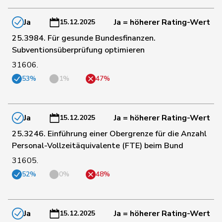
Ja
Ja = höherer Rating-Wert
15.12.2025
109
Barandun
Nicole
Mitte
ZH
25.3984. Für gesunde Bundesfinanzen.
Subventionsüberprüfung optimieren
110
Weber
Céline
glp
VD
31606.
53%
1%
47%
111
Stämpfli
Fabienne
glp
BE
Ja
Ja = höherer Rating-Wert
15.12.2025
112
Bertschy
Kathrin
glp
BE
25.3246. Einführung einer Obergrenze für die Anzahl
Personal-Vollzeitäquivalente (FTE) beim Bund
Durrer-
113
Regina
Mitte
NW
31605.
Knobel
52%
0%
48%
Philipp
114
Bregy
Mitte
VS
Matthias
Ja
Ja = höherer Rating-Wert
15.12.2025