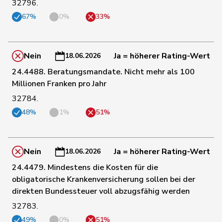
32796.
37
Gartmann
Walter
SVP
SG
67%
0%
33%
38
Heimgartner
Stefanie
SVP
AG
Nein
Ja = höherer Rating-Wert
18.06.2026
39
Riem
Katja
SVP
BE
24.4488. Beratungsmandate. Nicht mehr als 100
Millionen Franken pro Jahr
32784.
40
Giezendanner
Benjamin
SVP
AG
48%
1%
51%
41
Fehr Düsel
Nina
SVP
ZH
Nein
Ja = höherer Rating-Wert
18.06.2026
24.4479. Mindestens die Kosten für die
42
Knutti
Thomas
SVP
BE
obligatorische Krankenversicherung sollen bei der
direkten Bundessteuer voll abzugsfähig werden
43
Hübscher
Martin
SVP
ZH
32783.
49%
0%
51%