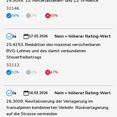
24.3099. 13. Hinterlassenen- und 13. IV-Rente
89
de Quattro
Jacqueline
FDP
VD
32146.
34%
2%
65%
90
Feller
Olivier
FDP
VD
Ja
Nein = höherer Rating-Wert
17.03.2026
91
Giacometti
Anna
FDP
GR
25.4253. Reduktion des maximal versicherbaren
BVG-Lohnes und des damit verbundenen
Steuerfreibetrags
92
Bäumle
Martin
glp
ZH
32112.
51%
2%
47%
de
93
Simone
FDP
GE
Montmollin
Ja
Nein = höherer Rating-Wert
16.03.2026
Matthias
94
Jauslin
glp
AG
Samuel
26.3009. Revitalisierung der Verlagerung im
transalpinen kombinierten Verkehr. Rückverlagerung
auf die Strasse vermeiden
95
Wehrli
Laurent
FDP
VD