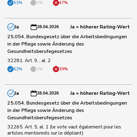
51%
2%
47%
70
Nantermod
Philippe
FDP
VS
Ja
Ja = höherer Rating-Wert
28.04.2026
25.054. Bundesgesetz über die Arbeitsbedingungen
71
Theiler
Heinz
FDP
SZ
in der Pflege sowie Änderung des
Gesundheitsberufegesetzes
72
Silberschmidt
Andri
FDP
ZH
32281. Art. 9, , al. 2
61%
1%
39%
73
Dobler
Marcel
FDP
SG
Ja
Ja = höherer Rating-Wert
28.04.2026
25.054. Bundesgesetz über die Arbeitsbedingungen
74
Schilliger
Peter
FDP
LU
in der Pflege sowie Änderung des
Gesundheitsberufegesetzes
32265. Art. 5, al. 1 (le vote vaut également pour les
75
Schneeberger
Daniela
FDP
BL
articles mentionnés sur le dépliant)