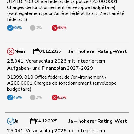
31418. 403 Office fédéral de la police / A200.0001
Charges de fonctionnement (enveloppe budgétaire)
(vaut également pour l’arrêté fédéral Ib art. 2 et l’arrêté
142
Tuosto
Brenda
SP
VD
fédéral II)
65%
0%
35%
143
Gysin
Greta
GRÜNE
TI
Nein
Ja = höherer Rating-Wert
04.12.2025
144
Prelicz-Huber
Katharina
GRÜNE
ZH
25.041. Voranschlag 2026 mit integriertem
Aufgaben- und Finanzplan 2027-2029
31399. 810 Office fédéral de l’environnement /
A200.0001 Charges de fonctionnement (enveloppe
145
Meyer
Mattea
SP
ZH
budgétaire)
46%
2%
52%
146
Schneider
Meret
GRÜNE
ZH
Ja
Ja = höherer Rating-Wert
04.12.2025
25.041. Voranschlag 2026 mit integriertem
147
Töngi
Michael
GRÜNE
LU