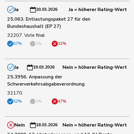
82
Vietze
Kris
FDP
TG
Ja
Ja = höherer Rating-Wert
20.03.2026
25.063. Entlastungspaket 27 für den
83
Ruch
Daniel
FDP
VD
Bundeshaushalt (EP 27)
32207. Vote final
von
84
Patricia
FDP
BS
67%
1%
32%
Falkenstein
85
Balmer
Bettina
FDP
ZH
Ja
Nein = höherer Rating-Wert
19.03.2026
25.3956. Anpassung der
Vincenz-
86
Susanne
FDP
SG
Schwerverkehrsabgabeverordnung
Stauffacher
32170.
52%
1%
47%
87
Cottier
Damien
FDP
NE
88
Gobet
Nadine
FDP
FR
Nein
Nein = höherer Rating-Wert
18.03.2026