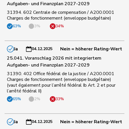
Aufgaben- und Finanzplan 2027-2029
31394. 602 Centrale de compensation / A200.0001
148
Badran
Jacqueline
SP
ZH
Charges de fonctionnement (enveloppe budgétaire)
63%
3%
34%
149
Rosenwasser
Anna
SP
ZH
Ja
Nein = höherer Rating-Wert
04.12.2025
150
Schläfli
Nina
SP
TG
25.041. Voranschlag 2026 mit integriertem
Aufgaben- und Finanzplan 2027-2029
31390. 402 Office fédéral de la justice / A200.0001
151
Weichelt
Manuela
GRÜNE
ZG
Charges de fonctionnement (enveloppe budgétaire)
(vaut également pour l’arrêté fédéral Ib Art. 2 et pour
l’arrêté fédéral II)
152
Brizzi
Simona
SP
AG
65%
2%
33%
153
Molina
Fabian
SP
ZH
Ja
Nein = höherer Rating-Wert
04.12.2025