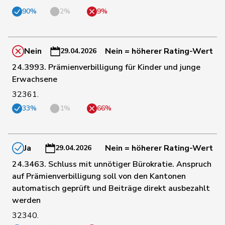
63
Bläsi
Thomas
SVP
GE
90%
2%
9%
64
Golay
Roger
MCG
GE
Nein
Nein = höherer Rating-Wert
29.04.2026
24.3993. Prämienverbilligung für Kinder und junge
Pierre-
Erwachsene
65
Page
SVP
FR
André
32361.
33%
1%
66%
66
Addor
Jean-Luc
SVP
VS
Ja
Nein = höherer Rating-Wert
29.04.2026
67
Wasserfallen
Christian
FDP
BE
24.3463. Schluss mit unnötiger Bürokratie. Anspruch
auf Prämienverbilligung soll von den Kantonen
68
Sormanni
Daniel
MCG
GE
automatisch geprüft und Beiträge direkt ausbezahlt
werden
32340.
69
Michel
Simon
FDP
SO