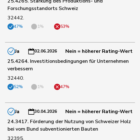
25.4265. Stärkung des Produktions- und
Forschungsstandorts Schweiz
57
Kolly
Nicolas
SVP
FR
32442.
47%
1%
53%
58
Reimann
Lukas
SVP
SG
Ja
Nein = höherer Rating-Wert
02.06.2026
59
Calame
Didier
SVP
NE
25.4264. Investitionsbedingungen für Unternehmen
verbessern
32440.
60
Pahud
Yvan
SVP
VD
52%
1%
47%
61
Quadri
Lorenzo
Lega
TI
Ja
Nein = höherer Rating-Wert
30.04.2026
62
Nicolet
Jacques
SVP
VD
24.3417. Förderung der Nutzung von Schweizer Holz
bei vom Bund subventionierten Bauten
32395.