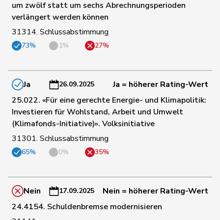
167
Clivaz
Christophe
GRÜNE
VS
um zwölf statt um sechs Abrechnungsperioden
verlängert werden können
31314. Schlussabstimmung
168
Crottaz
Brigitte
SP
VD
73%
1%
27%
169
Gysi
Barbara
SP
SG
Ja
Ja = höherer Rating-Wert
26.09.2025
25.022. «Für eine gerechte Energie- und Klimapolitik:
170
Seiler Graf
Priska
SP
ZH
Investieren für Wohlstand, Arbeit und Umwelt
(Klimafonds-Initiative)». Volksinitiative
171
Tschopp
Jean
SP
VD
31301. Schlussabstimmung
65%
0%
35%
172
Marti
Samira
SP
BL
Nein
Nein = höherer Rating-Wert
17.09.2025
173
Zryd
Andrea
SP
BE
24.4154. Schuldenbremse modernisieren