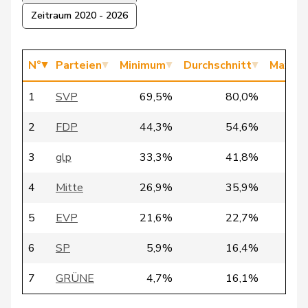
Zeitraum 2020 - 2026
18
Matter
Thomas
SVP
ZH
N°
Parteien
Minimum
Durchschnitt
Maxim
Martullo-
19
Magdalena
SVP
GR
Blocher
1
SVP
69,5%
80,0%
90
2
FDP
44,3%
54,6%
81
20
Sollberger
Sandra
SVP
BL
3
glp
33,3%
41,8%
54
21
de Courten
Thomas
SVP
BL
4
Mitte
26,9%
35,9%
47
5
EVP
21,6%
22,7%
24
22
Fischer
Benjamin
SVP
ZH
6
SP
5,9%
16,4%
21
23
Gafner
Andreas
EDU
BE
7
GRÜNE
4,7%
16,1%
20